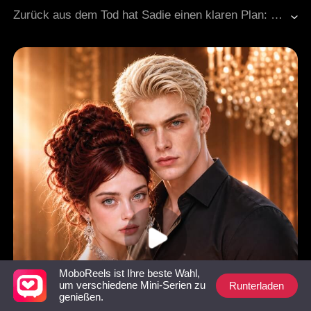
Harem-Intrigen
Historische Machtspiele
Zurück aus dem Tod hat Sadie einen klaren Plan: Rache. Ex-Mann, böse Schwiegermutter, aufdringliche Geliebte, sie radiert ihre Feinde einfach aus.Nur der geheimnisvolle Schönling, den sie rettet, passt nicht in ihr Konzept. Bei Tag ist er der gefürchtetste Mann des Reiches. Bei Nacht klettert er zu ihr ins Zimmer und fragt: Wann heiratest du mich endlich? Sadie seufzt. Diesen Verehrer wird sie so schnell nicht los.
Historische Liebesgeschichte
MoboReels ist Ihre beste Wahl,
Runterladen
um verschiedene Mini-Serien zu
genießen.