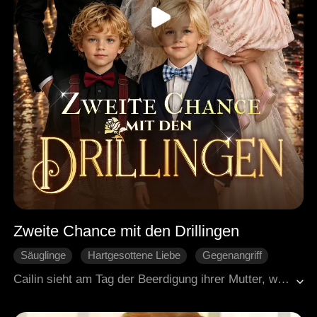
Zweite Chance mit den Drillingen
Säuglinge
Hartgesottene Liebe
Gegenangriff
Liebe nach der Heirat
Generaldirektor
Cailin sieht am Tag der Beerdigung ihrer Mutter, wie ihr Verlobter mit seiner Geliebten heimkommt. Sie ist fertig, tut so, als hätte sie das Kind verloren, und haut ab. Sie zieht ihre drei Kinder allein groß. Jahre später treffen sie sich wieder. Die Kinder spielen ihrem Vater Streiche. Er merkt, dass sie seine sind. Die Geliebte versucht, Ärger zu machen, aber Cailin und Hilliard klären alles. Am Ende holt er seine Familie zurück. Sie werden glücklich.