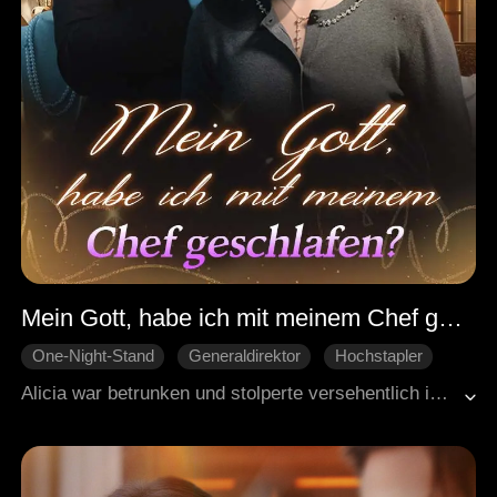
Mein Gott, habe ich mit meinem Chef geschlafen?
One-Night-Stand
Generaldirektor
Hochstapler
Liebe auf den zweiten Blick
Büro-Romanze
Alicia war betrunken und stolperte versehentlich in die Präsidentensuite des Hotels, wo sie versehentlich einen One-Night-Stand mit ihrem Chef Ryan hatte. Aus Angst vor den Konsequenzen verheimlichte sie die Wahrheit, um ihren Job nicht zu riskieren. Ihre Freundin Jessie fand Alicias Halskette in der Suite und behauptete fälschlicherweise, Ryans One-Night-Stand-Partnerin zu sein. Mit der Zeit verliebte sich Alicia immer mehr in Ryan. Schließlich kamen die Lügen von Jessie ans Licht. Alicia und Ryan machten all die Missverständnisse durch und kamen schließlich als Paar zusammen.
Missverständnis
Süßes