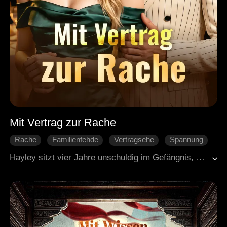
Mit Vertrag zur Rache
Rache
Familienfehde
Vertragsehe
Spannung
Stadtleben
Heldin
Hayley sitzt vier Jahre unschuldig im Gefängnis, weil ihre eigene Familie sie reingelegt hat. Als sie rauskommt, will sie alles zurück. Sie macht dem mächtigen Kaden eine Scheinehe. Mit Köpfchen und Härte zerstört sie ihre Feinde, holt sich ihr Vermögen und die Firma zurück. Gleichzeitig hilft sie Kaden, den Unfalltod seiner Mutter aufzuklären. Die beiden kämpfen Seite an Seite und aus dem Vertrag wird echte Liebe.