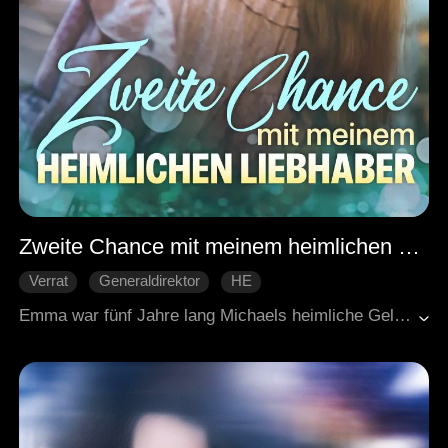
Zweite Chance mit meinem heimlichen Liebhaber
Verrat
Generaldirektor
HE
Moderne Liebesgeschichten
Emma war fünf Jahre lang Michaels heimliche Geliebte gewesen. Obwohl sie in dieser Zeit gehorsam und fügsam war, konnte sie ihn nicht dazu bringen, sie ernst zu nehmen. Als Michael sich verlobte, verließ er sie. Zu allem Überfluss teilte ihr Arzt ihr mit, dass sie an Herzversagen im Spätstadium litt und nur noch drei Monate zu leben hatte. Obwohl sie die verbleibenden Tage ihres Lebens in Ruhe verbringen wollte, wurde dies durch die Verstrickungen von vier Personen erschwert, darunter Michaels Verlobte, Ashton, der sie begehrte, Mr. X, der sie beschützte, und ihr Ex-Freund.