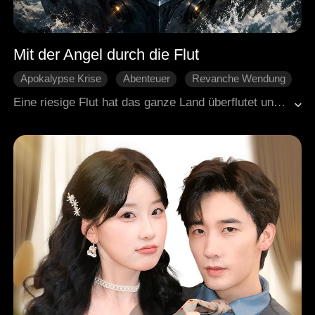
Mit der Angel durch die Flut
Apokalypse Krise
Abenteuer
Revanche Wendung
Verrat
Leidenschaft
Eine riesige Flut hat das ganze Land überflutet und alle müssen jetzt auf dem Meer ums Überleben kämpfen. Ezra wurde von seiner Freundin betrogen und von einem reichen Typen bloßgestellt, aber dann bekommt er eine magische Angel. Mit der kann er einfach alles aus dem Wasser holen, Essen, Ausrüstung, Schätze, alte Schiffe. Er löst Streitigkeiten auf See, wehrt fiese Mächte ab und kämpft gegen riesige Monster aus der Tiefe. Nach und nach wird er immer mächtiger und herrscht am Ende über das ganze Meer.