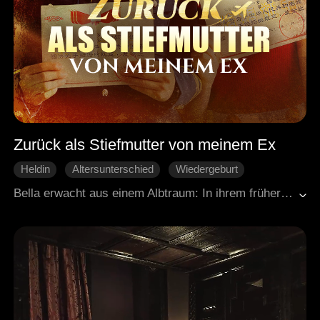
Zurück als Stiefmutter von meinem Ex
Heldin
Altersunterschied
Wiedergeburt
Blitzhochzeit
Gegenangriff
Ehemannjagd
Bella erwacht aus einem Albtraum: In ihrem früheren Leben wurde sie von ihrem Verlobten und ihrer Stiefschwester betrogen. Man raubte ihr nicht nur die Zulassung zur Universität, sondern auch ihre gesamte Zukunft. Ihr Leben endete tragisch. Doch als sie die Augen wieder öffnet, ist sie zurück in der Vergangenheit – in einer Zeit, bevor sie Trevor überhaupt kannte. Dieses Mal trifft sie eine entscheidende andere Wahl: Sie heiratet den Mann, der vierzehn Jahre älter ist als sie. Gestärkt durch ihre neue Stellung und Entschlossenheit ist sie bereit, ihren Ex-Verlobten aus dem Haus zu werfen und sich endlich an all denen zu rächen, die ihr Unrecht taten. Die Rache beginnt, doch wird sie diesmal auch ihr glückliches Ende finden?
Liebesgeschichte vergangener Zeiten