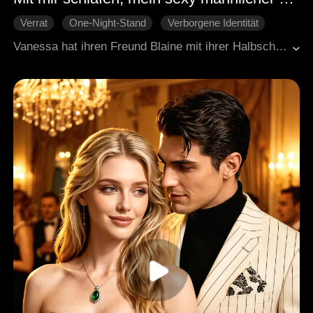
Verrat
One-Night-Stand
Verborgene Identität
Missverständnis
Unerreichbare Liebe
Süßes
Vanessa hat ihren Freund Blaine mit ihrer Halbschwester im Bett erwischt und ist daraufhin in einen Club gegangen, um einen männlichen Begleitservice in Anspruch zu nehmen, hatte aber schließlich eine Affäre mit Jason. Jason erkannte Vanessa als die Person, die ihn in seiner Kindheit durch ihre Narbe gerettet hatte. Daraufhin verheimlichte er seine wahre Identität, blieb an ihrer Seite und half ihr heimlich aus verschiedenen Schwierigkeiten. Nachdem alle Missverständnisse geklärt waren, kamen sie glücklich zusammen.
Moderne Liebesgeschichten