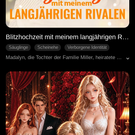
Blitzhochzeit mit meinem langjährigen Rivalen
Säuglinge
Scheinehe
Verborgene Identität
Blitzhochzeit
Süßes
Moderne Liebesgeschichten
Madalyn, die Tochter der Familie Miller, heiratete überstürzt einen armen Mann mit einer Tochter. Im Laufe der Zeit entschlüsselte sie nach und nach die geheimnisvolle Identität ihres Mannes. Unerwartet entdeckte sie, dass der Mann, mit dem sie jeden Tag zusammen war, in Wirklichkeit der Präsident ihrer konkurrierenden Firma war, was in ihr einen tiefen Schock und einen inneren Kampf auslöste.