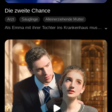
Die zweite Chance
Arzt
Säuglinge
Alleinerziehende Mutter
Wiedererwachte Liebe
Moderne Liebesgeschichten
Als Emma mit ihrer Tochter ins Krankenhaus muss, passiert das Unerwartete: Sie trifft auf Nate, ihren Ex. Früher wurde sie von seiner Nichte quasi in eine Geheimbeziehung zu ihm gedrängt. Schwanger mit Zwillingen verließ sie ihn später und nahm nur ihre Tochter mit. Sieben Jahre sind vergangen, doch Nate erkennt sie sofort. Jetzt ist er entschlossen, sie zurückzugewinnen. Und tatsächlich: Schon bald flammt ihre alte Liebe wieder auf diesmal für immer?