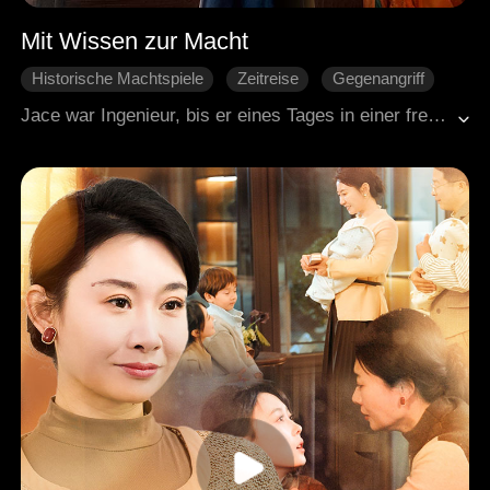
Mit Wissen zur Macht
Historische Machtspiele
Zeitreise
Gegenangriff
Charakterentwicklung
Historische Liebesgeschichte
Jace war Ingenieur, bis er eines Tages in einer fremden Welt aufwachte. Plötzlich ist er der Verwandte eines Fürsten, muss drei Frauen heiraten und ihre Schulden bezahlen. Sein Land ist arm, voller Banditen und ohne Zukunft. Doch Jace hat etwas, das niemand hier hat: Wissen aus einer anderen Zeit. Mit Schießpulver, neuen Waffen und cleveren Ideen verwandelt er das Chaos in Ordnung. Er kämpft sich durch, Schritt für Schritt, und baut sich sein eigenes Reich. Einer gegen alle und er gewinnt.