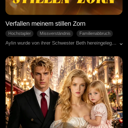
Verfallen meinem stillen Zorn
Hochstapler
Missverständnis
Familienabbruch
Gegenangriff
Familie
Aylin wurde von ihrer Schwester Beth hereingelegt, und ihre Familie, von den Anschuldigungen getäuscht, schickte sie in ein Erziehungsheim, wo sie brutale Behandlung ertragen musste, die sie sprachlos machte. Selbst nach ihrer Rückkehr nach Hause blieb die Familie kalt und misstrauisch. Gebrochenen Herzens verließ Aylin das Haus und widmete sich dem Studium an einem medizinischen Institut. Sobald ihre Stimme zurückkehrte, begann sie ihre Rache an Beth.