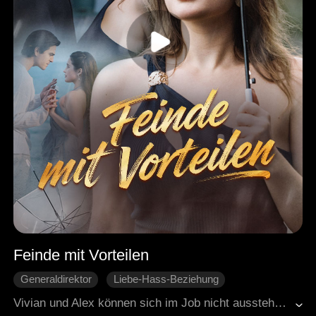
Feinde mit Vorteilen
Generaldirektor
Liebe-Hass-Beziehung
Liebe auf den zweiten Blick
Süßes
Humor
Vivian und Alex können sich im Job nicht ausstehen. Doch nach einer schicksalhaften Nacht und den Manipulationen ihrer Eltern müssen sie plötzlich ein Paar vorspielen. Sie will ihr Startup für erotische Lifestyle-Produkte durchziehen. Er versucht alles, sie zu stoppen. Doch zwischen Streit und scharfem Flirt überschlagen sich die Ereignisse. Ein Rache-Ex, eine ungeplante Schwangerschaft und ein Produktskandal zwingen sie zusammen. Werden sie sich weiter bekämpfen oder erkennen, dass in diesem falschen Spiel längst echtes Gefühl glüht?
Moderne Liebesgeschichten