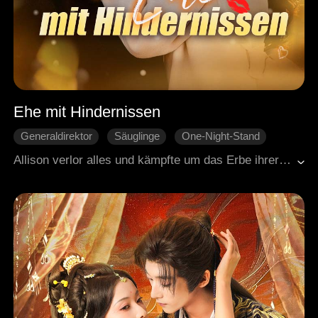
Ehe mit Hindernissen
Generaldirektor
Säuglinge
One-Night-Stand
Flucht mit Baby
Liebe auf den zweiten Blick
Allison verlor alles und kämpfte um das Erbe ihrer Mutter. Doch statt Geld bekam sie 20 Milliarden Schulden. Dann tauchte Grayson auf, ein Milliardär, der ihr einen Deal anbot: eine Ehe auf Zeit. Allison willigte ein, denn sie brauchte seine Hilfe. Zuerst waren sie nur Vertragspartner, doch gemeinsam stellten sie sich gegen Allisons Feinde. Aus dem Zweckbündnis wurde mehr, viel mehr, bis Allison eines Tages ein Geheimnis entdeckte, das alles infrage stellte.
Moderne Liebesgeschichten