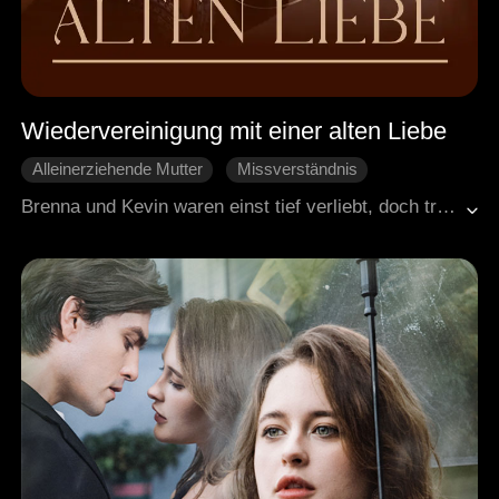
Wiedervereinigung mit einer alten Liebe
Alleinerziehende Mutter
Missverständnis
Wiedererwachte Liebe
HE
Säuglinge
Süßes
Brenna und Kevin waren einst tief verliebt, doch tragische Missverständnisse führten zu ihrer Trennung. Nach der Trennung zog Brenna ins Ausland und zog ihren Sohn Lucas allein groß. Fünf Jahre später führt das Schicksal sie wieder zusammen. Kevin hat immer noch Gefühle für Brenna, doch er glaubt, dass sie geheiratet und eine Familie gegründet hat. Dieser Glaube löst eine Mischung aus Liebe, Groll und Verwirrung in ihm aus. Während Kevin mit der Vergebung ringt, kann er sich der Anziehungskraft, die sie immer noch auf ihn ausübt, nicht entziehen. Brenna, die davon ausgeht, dass Kevin kurz davor steht, eine andere zu heiraten, vermeidet es, sich ihren Gefühlen für ihn zu stellen. Während sie beide mit ihren verworrenen Emotionen kämpfen, beginnen sie zu erkennen, wie stark ihre Verbindung ist und dass ihre Bindung unzerbrechlich ist. Am Ende lösen sie ihre Missverständnisse auf und finden als Familie wieder zueinander.
Moderne Liebesgeschichten