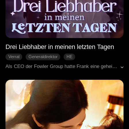
Drei Liebhaber in meinen letzten Tagen
Verrat
Generaldirektor
HE
Moderne Liebesgeschichten
Als CEO der Fowler Group hatte Frank eine geheime Geliebte, Dina, die fünf Jahre lang an seiner Seite war. Doch am Tag seiner Verlobung stieß er sie grausam ab. Gleichzeitig teilte der Arzt ihr mit, dass sie sich im Endstadium einer Herzinsuffizienz befand und nur noch drei Monate zu leben hatte. Dinas Leben stürzte in eine tiefe Depression, und sie verlor jeglichen Lebenswillen. Inmitten dieses Aufruhrs begannen drei unterschiedliche Männer, sie zu umwerben. Wird Dina einen Weg finden, sich aus diesem neuen Sturm zu befreien, oder wird er sie vollkommen zerstören?