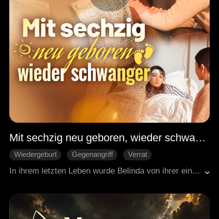
Mit sechzig neu geboren, wieder schwanger
Wiedergeburt
Gegenangriff
Verrat
Gegenangriff
Moderne Stadtgeschichten
In ihrem letzten Leben wurde Belinda von ihrer einzigen Tochter Emma und ihrem Schwiegersohn Oliver völlig ausgesaugt und fand schließlich an einem einsamen Ort ein tragisches Ende. Als sie wiedergeboren wurde, genau zu dem Zeitpunkt, als ihr Enkel gerade geboren war, schlug sie sofort zurück. Sie sperrte die Kreditkarte, weigerte sich, ein Haus zu kaufen, und schickte ihre undankbare Tochter in eine notdürftige Unterkunft. Um diese Schmarotzer endgültig loszuwerden, beschloss sie, mit über sechzig noch einmal ein Kind zu bekommen. An ihrem Geburtstag machten Emma und Oliver ihr eine Szene und wollten sie unter Druck setzen. Doch Belinda verkündete stolz, dass sie mit Zwillingen schwanger war, und erklärte ihnen, dass sie nun ihre eigenen Erben hatte.