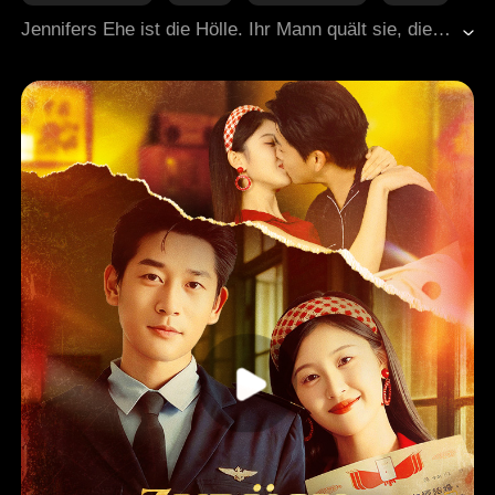
Moderne Liebesgeschichten
Jennifers Ehe ist die Hölle. Ihr Mann quält sie, die Familie ignoriert sie. Sie hat längst aufgegeben. Dann ist da plötzlich eine andere Stimme in ihrem Kopf. Eine Frau, die früher im Kaiserpalast gelebt hat und jeden Kampf gewann. Sie sagt: „Ich zeig dir, wie man gewinnt.“ Jennifer tut, was sie sagt. Sie geht zu dem Mann, den alle fürchten. Doch eines Tages fragt sie sich: Wer ist diese Frau wirklich? Und warum will sie mich verändern?