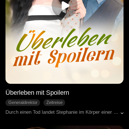
Überleben mit Spoilern
Generaldirektor
Zeitreise
Liebe auf den zweiten Blick
Durch einen Tod landet Stephanie im Körper einer Romanfigur mit Ablaufdatum. Ihr einziger Vorteil: Sie weiß, wie die Story ausgeht. Um nicht im 50. Kapitel zu sterben, verbündet sie sich mit Saul, dem Bösewicht. Er nutzt sie als Heilmittel gegen seinen Schmerz. Sie nutzt ihn als Schutz vor dem Helden des Buches. Gemeinsam entreißen sie dem Skript sein Ende und schreiben ein neues.
Moderne Liebesgeschichten
Gegenangriff