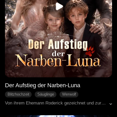
Der Aufstieg der Narben-Luna
Blitzhochzeit
Säuglinge
Werwolf
Liebe nach der Heirat
Vertragsehe
Von ihrem Ehemann Roderick gezeichnet und zurückgewiesen, ertränkt Lyric ihren Schmerz in einer Bar und verbringt eine wilde Nacht mit einem maskierten Fremden namens Jaris. Fünf Jahre später zwingt sie eine Schuldenlast in eine Vertragsheirat mit Jaris, dem kalten Alpha. Doch er ist derselbe Mann aus jener Nacht. Ihr seltenes Siphon-Heilvermögen rettet seine Zwillingskinder, weshalb er sie bei sich behält – als sein Heilmittel, nicht als Partnerin. Zwischen einem früheren Liebhaber, intriganten Rivalen, familiärem Verrat und tödlichen Jägern entdeckt Lyric nach und nach ihre wahre Identität. Sie heilt Jaris' verfluchte Seele und beendet die Verfolgung der Siphoner. Vom gebrochenen Außenseiter zur gekrönten Supreme Luna wächst sie über sich hinaus, gewinnt Jaris' Herz und baut sich eine Familie mit vier Mitgliedern auf. Keine Narben mehr – nur Liebe und Macht.
Von Hass zu Liebe