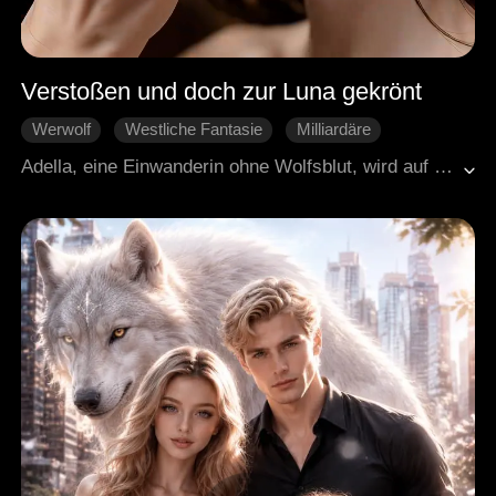
Verstoßen und doch zur Luna gekrönt
Werwolf
Westliche Fantasie
Milliardäre
Süßes
Rache
Adella, eine Einwanderin ohne Wolfsblut, wird auf ihrem Verlobungsbankett vor aller Augen von ihrem Verlobten verlassen. Gedemütigt und verzweifelt stößt sie auf Dallas, den mächtigsten Wolfskönig, und bietet ihm eine Vertragsehe an. Über Nacht wird aus der verstoßenen Außenseiterin die Ehefrau des Wolfskönigs. Dallas holt ihre Heimat zurück, stellt den Garten ihrer Mutter wieder her und vernichtet jeden, der ihr je wehgetan hat. Doch Adella bleibt nicht schwach. Sie wächst an allem und entdeckt schließlich, dass Dallas seit Jahren heimlich über sie wacht. Durch Gift, Entführung und tödliche Gefahr hindurch riskiert er alles für sie. Am Ende kommen die Mörder ihrer Eltern und das Hyde-Rudel zu Fall. Und das Mädchen ohne Wolfsblut wird zur einzig wahren Luna des Wolfskönigs.