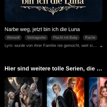
Narbe weg, jetzt bin ich die Luna
Werwolf
Vertragsehe
Flucht mit Baby
Rache
Gebrochenes Herz
Lyric wurde von ihrer Familie nie gemocht, weil sie eine Narbe im Gesicht hatte. Ihr Ex hat sie nur ausgenutzt. Nach einer Nacht mit einem Typen kriegt sie Zwillinge, aber die werden ihr weggenommen und sie wird rausgeworfen. Dann lässt sie die Narbe entfernen und heiratet Jaris, auch so ein Alpha. Plötzlich merkt sie: Seine Zwillinge sind ihre eigenen Kinder. Und dann ist da noch diese fake Mutter, die Stress macht, und eine geheime Bande, die was von ihr will. Aber Jaris hält zu ihr.
Hier sind weitere tolle Serien, die Ihnen gefallen könnten