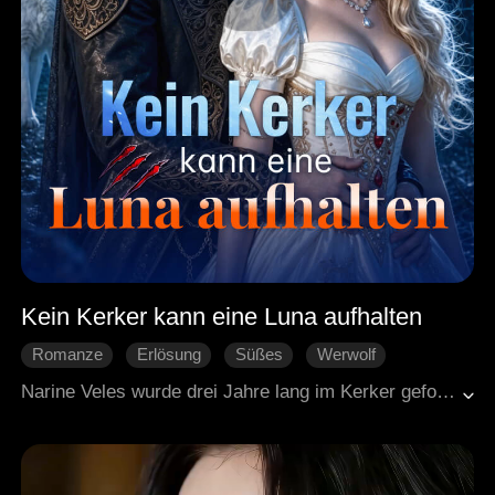
Kein Kerker kann eine Luna aufhalten
Romanze
Erlösung
Süßes
Werwolf
Seelenverwandte
Narine Veles wurde drei Jahre lang im Kerker gefoltert und dem Tod überlassen. Dann trug Wolfskönig Sargis Khragnir, der mächtigste Herrscher, ihren gebrochenen Körper in seinen Palast. Er heilte sie, beschützte sie und hütete sie wie seinen kostbarsten Schatz. In seinem Palast fand Narine langsam ihre Stimme wieder. Doch am Hof wurde getuschelt, seine frühere Liebe provozierte sie, und die Schrecken ihrer Vergangenheit verfolgten sie weiter. Narine fühlte sich seiner nicht würdig. Als ihre Wölfin erwachte, erschien ein leuchtendes Mal auf ihrer Haut: das Zeichen einer wahren Luna. Sie war kein Monster. Sie war seine Schicksalsgefährtin. Aus der Dunkelheit des Kerkers an den Thron an der Seite des Wolfskönigs: Das ist nicht nur eine Liebesgeschichte. Es ist eine Wiedergeburt.