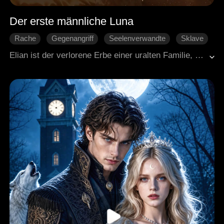
Der erste männliche Luna
Rache
Gegenangriff
Seelenverwandte
Sklave
Werwolf
BL
Elian ist der verlorene Erbe einer uralten Familie, aber er lebt als Sklave. An seinem achtzehnten Geburtstag erwacht sein Wolf, doch sein Schicksalsgefährte Kael weist ihn vor allen ab. Im Kampf zeigt Elian seine wahre Kraft und Prinz Anthony wird auf ihn aufmerksam. Er spürt, dass da mehr zwischen ihnen ist. Elian muss viele Hindernisse überwinden und findet Stück für Stück heraus, was damals wirklich mit seiner Familie passiert ist. Er besiegt seine Feinde, bricht den Fluch und stellt mit Anthony an seiner Seite das alte Gesetz infrage, das nur Frauen als Luna erlaubt. Vom Sklaven wird er zum Herrscher und kämpft sich an die Seite des Prinzen, den er liebt.