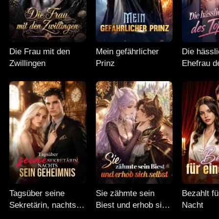
Die Frau mit den
Mein gefährlicher
Die hässl
Zwillingen
Prinz
Ehefrau d
Erben
Tagsüber seine
Sie zähmte sein
Bezahlt fü
Sekretärin, nachts
Biest und erhob sich
Nacht
sein Geheimnis
selbst