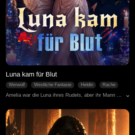
Luna kam für Blut
Werwolf
Westliche Fantasie
Heldin
Rache
Gegenangriff
Amelia war die Luna ihres Rudels, aber ihr Mann hat sie verraten und ihre Tochter wurde getötet. Dann haben sie sie vor allen verstoßen und zum Sterben liegen lassen, aber ein feindlicher Alpha hat sie gerettet. Fünf Jahre lang hat sie sich im Verborgenen neu aufgebaut, wurde zur Heilerin und Kämpferin, und jetzt ist sie zurück, mit neuer Identität und einem einzigen Ziel: Rache. Einen nach dem anderen holt sie sich die, die ihre Familie zerstört haben, und sie bittet nicht um Gnade, sie verteilt sie. Amelia beweist, dass der gefährlichste Wolf der ist, der aus dem Grab zurückkommt.