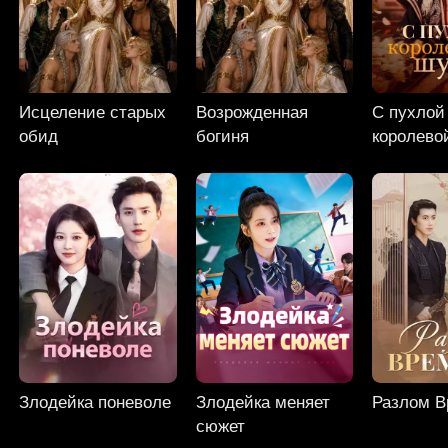
Исцеление старых
Возрожденная
С пухлой
обид
богиня
королево
Злодейка поневоле
Злодейка меняет
Разлом В
сюжет