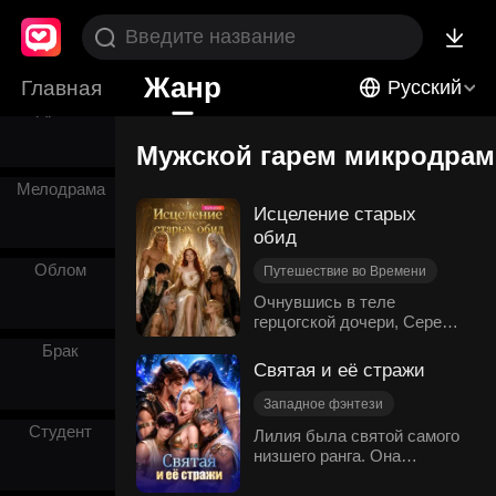
Любовь с
Детства
Жанр
Главная
Русский
Драма
Мужской гарем микродрам
Мелодрама
Исцеление старых
обид
Облом
Путешествие во Времени
Нежность
Искупление
Очнувшись в теле
герцогской дочери, Серена
Неожиданный поворот
узнала, что её ненавидят
Мужской гарем
Брак
шесть могущественных
Святая и её стражи
Западное фэнтези
слуг: Владыка Драконов,
Вампир, Тритон, Эльф,
Западное фэнтези
Король Волков и Король
Студент
Для Женщин
Лилия была святой самого
Богов. Прежняя хозяйка
низшего ранга. Она
Мужской гарем
этого тела жестоко
кормила своих двух
Возвращение
Месть
обращалась с ними, чтобы
мужей-зверей, но те