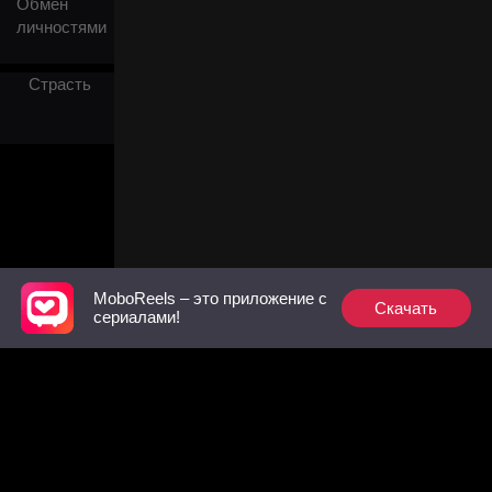
Обмен
мифологии, возрожденная
личностями
заново. Так начинается её
великий путь как
женщины, которая правит
Страсть
всемогущей рукой.
MoboReels – это приложение с
Скачать
сериалами!