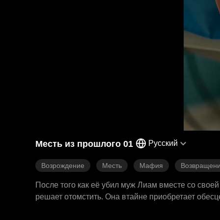
Месть из прошлого 01
Русский
Возрождение
Месть
Мафия
Возвращен
После того как её убил муж Лиам вместе со свое
решает отомстить. Она втайне приобретает обес
империю и объединяется с Аластэром — опасным