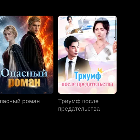
Серия 31
Серия 32
Серия 33
Серия 34
Серия 35
Серия 36
Серия 37
Серия 38
Серия 39
Серия 40
пасный роман
Триумф после
предательства