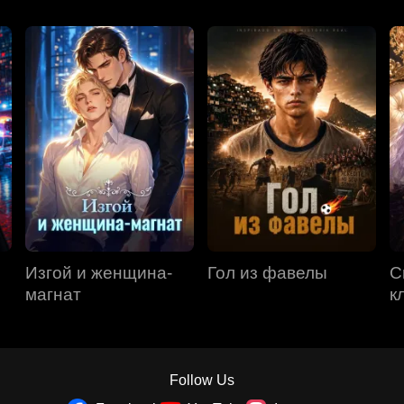
Изгой и женщина-
Гол из фавелы
С
магнат
к
Follow Us