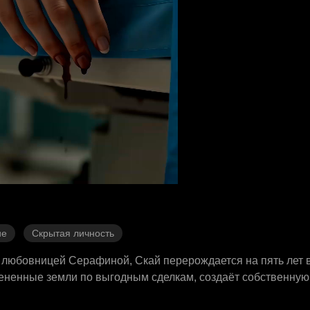
ие
Скрытая личность
й любовницей Серафиной, Скай перерождается на пять лет 
цененные земли по выгодным сделкам, создаёт собственную
 наследником теневого мира. Благодаря продуманному пла