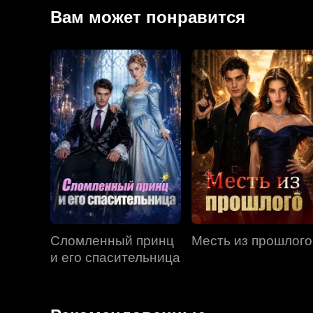
разоблачает убийство, совершённое Серафиной, и
Вам может понравится
него есть. Из презираемой жены Скай превращае
торжество.
Сломленный принц
Месть из прошлого
и его спасительница