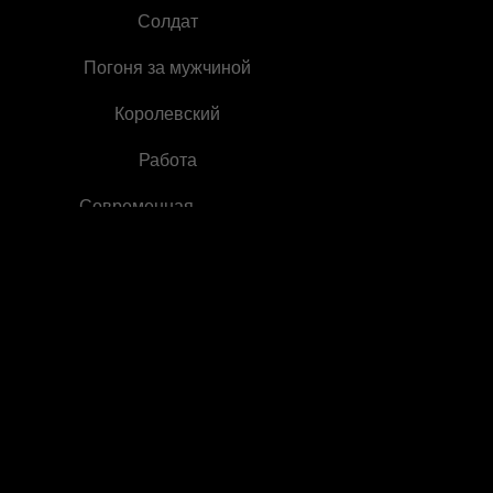
Солдат
Погоня за мужчиной
Королевский
Работа
Современная
романтика
Девушка, в облике
мужчины
Заблуждение
Нежность
Упущенные
возможности
Историческое
фэнтези
Развод