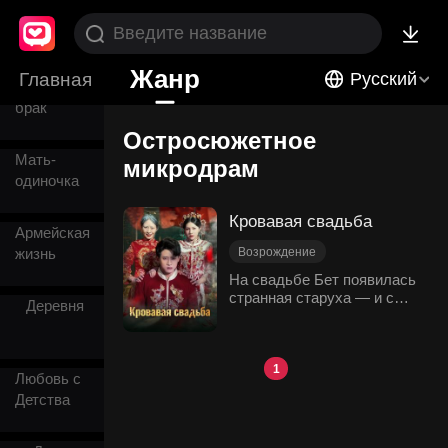
Возвращение
Жанр
Главная
Русский
Спонтанный
брак
Остросюжетное
Мать-
микродрам
одиночка
Кровавая свадьба
Армейская
жизнь
Возрождение
Для Женщин
На свадьбе Бет появилась
странная старуха — и с
*Развитие персонажа
Деревня
этого момента у неё
Остросюжетное
отняли всё. Любящий муж
Семейные узы
видел только ту женщину,
волосы Бет поседели за
1
Любовь с
ночь, и она умерла,
Детства
истекая кровью.
Возродившись, Бет
действовала предельно