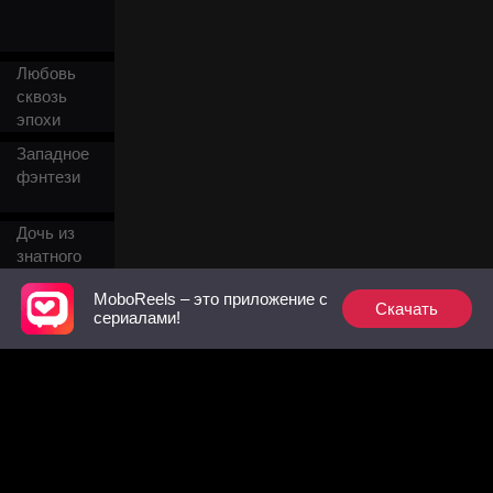
Любовь
сквозь
эпохи
Западное
фэнтези
Дочь из
знатного
рода
MoboReels – это приложение с
Скачать
Саспенс
сериалами!
Обмен
личностями
Страсть