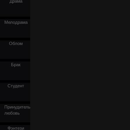
Драма
осторожно, поклявшись
всё предотвратить. Но
вопреки всем её усилиям
события упрямо шли по
Мелодрама
прежнему пути. Чтобы
изменить судьбу, она
объединилась со своим
секретарём, чтобы
Облом
раскрыть происхождение
старухи. То, что они
обнаружили, потрясло
всех. Под этой кровавой
Брак
свадьбой скрывалась
жестокая тайна.
Студент
Принудительная
любовь
Фэнтези