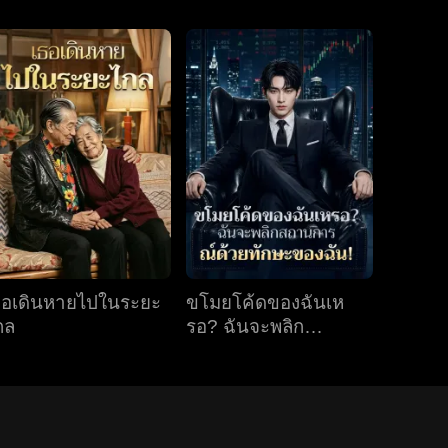
ธอเดินหายไปในระยะ
ขโมยโค้ดของฉันเห
กล
รอ? ฉันจะพลิก
สถานการณ์ด้วยทักษะ
ของฉัน!