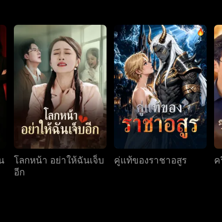
ดน
โลกหน้า อย่าให้ฉันเจ็บ
คู่แท้ของราชาอสูร
คร
อีก