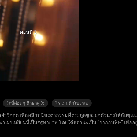
ตอนที่ 1
รักที่ค่อย ๆ ศึกษาดูใจ
โรแมนติกโบราณ
เพื่อฝ่าวิกฤต เพื่อหลีกหนีชะตากรรมที่ตระกูลซูจะยกตัวนางให้กับขุน
าเผยเหยียนที่เป็นรฐทายาท โดยใช้สถานะเป็น "ยาถอนพิษ" เพื่ออยู
โยชน์จากกันในฐานะ "ยาพิษ" แต่กลับค่อยๆ เกิดความรู้สึกที่ดีขึ