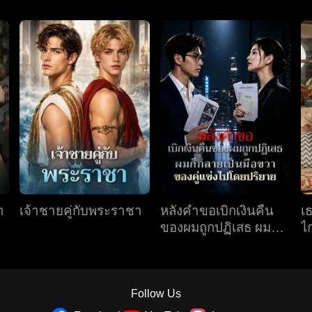
า
เจ้าชายคู่กับพระราชา
หลังคำขอเบิกเงินคืน
เ
ของผมถูกปฏิเสธ ผมก็
ไ
กลายเป็นมือขวาของคู่
แข่งไปโดยปริยาย
Follow Us