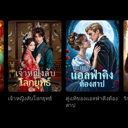
รั้ง ซูเหอใช้ปัญญาที่แม่ผู้ล่วงลับทิ้งไว้จาก "โลกอื่น" เพื่อ
แสการเมืองที่ซับซ้อน เมื่อความลับของชาติกำเนิดของซูเหอถูกเป
ฏ ทั้งสองร่วมมือกันต่อสู้กับผู้บงการเบื้องหลัง และร่วมกันทำลายวิก
่สว่างไสว เขาให้คำมั่นสัญญาว่า "ตลอดชีวิตเราจะเคียงคู่" และจับ
วิตคู่ที่ยืนยาวด้วยกัน
เจ้าหญิงลับโลกยุทธ์
คู่แท้ของแอลฟ่าคิงต้อง
รั
สาป