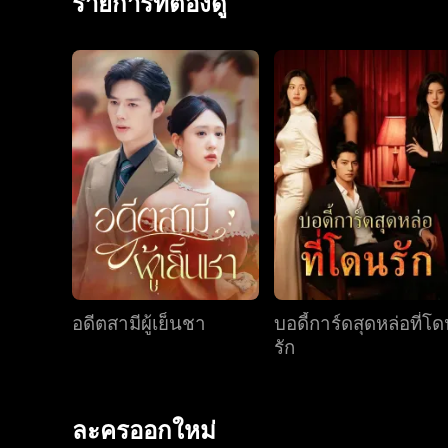
รายการที่ต้องดู
อดีตสามีผู้เย็นชา
บอดี้การ์ดสุดหล่อที่โ
รัก
ละครออกใหม่