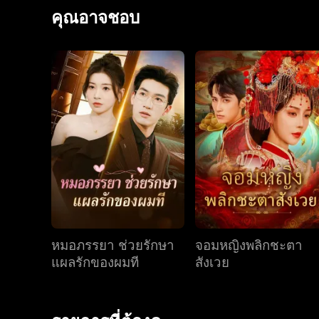
ไม่แน่นอนและแปรปรวนของตระกูลใหญ่และวิกฤตชีวิตหลายค
คุณอาจชอบ
อิสระ ขณะที่เผยเหยียนต้องเผชิญกับพิษร้ายแรงและกระ
จริงเกี่ยวกับพิษที่ฝังลึกชี้ไปยังคดีใหญ่เกี่ยวกับการกบ
สละอำนาจเพื่อปกป้องซูเหอ ในที่สุดท่ามกลางดอกไม้ไฟที
พ้นจากพันธนาการและมีอาชีพของตนเอง ก้าวไปสู่การมีชี
หมอภรรยา ช่วยรักษา
จอมหญิงพลิกชะตา
แผลรักของผมที
สังเวย