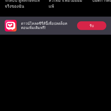
รักสิบปี ผู้พิทักษ์ที่แท้
หัวใจมาเฟียไม่ยอม
บอดี้การ์ด
จริงของฉัน
แพ้
ดาวน์โหลดซีรี่ส์นี้เพื่อปลดล็อค
รับ
รายการที่ต้องดู
ตอนเพิ่มเติมฟรี!
อดีตสามีผู้เย็นชา
บอดี้การ์ดสุดหล่อที่
เมื่อดอกไม
โดนรัก