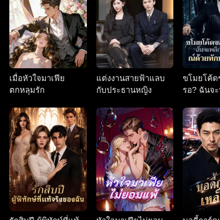
เมื่อหัวใจมาเฟีย
แต่งงานสายฟ้าแลบ
ขโมยโค้ด
ตกหลุมรัก
กับประธานหญิง
รอ? ฉันจะ
สถานการณ
ของฉัน!