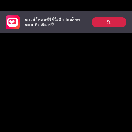
รายการที่ต้องดู
ดาวน์โหลดซีรี่ส์นี้เพื่อปลดล็อค
รับ
ตอนเพิ่มเติมฟรี!
คุณชายกับยัยดอก
บอดี้การ์ดสุดหล่อที่
เมื่อดอกไม
หญ้า
โดนรัก