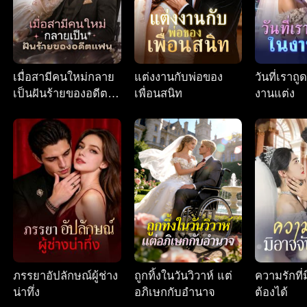
เมื่อสามีคนใหม่กลาย
แต่งงานกับพ่อของ
วันที่เราถ
เป็นฝันร้ายของอดีต
เพื่อนสนิท
งานแต่ง
แฟน
ภรรยาอัปลักษณ์ผู้ช่าง
ถูกทิ้งในวันวิวาห์ แต่
ความรักที่
น่าทึ่ง
อภิเษกกับอำนาจ
ต้องได้