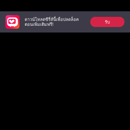
รายการที่ต้องดู
ดาวน์โหลดซีรี่ส์นี้เพื่อปลดล็อค
รับ
ตอนเพิ่มเติมฟรี!
อดีตสามีผู้เย็นชา
คู่แท้ของราชาอสูร
เลขานุการ
อีโอ