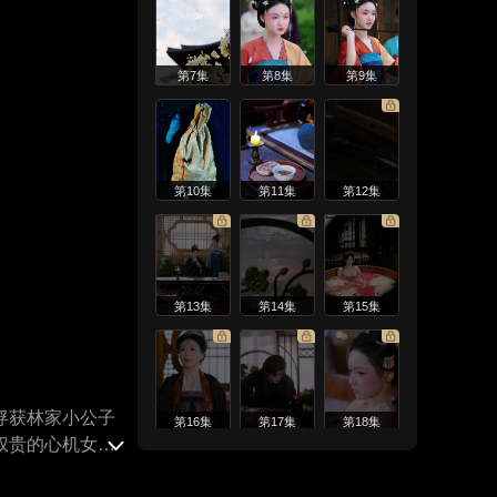
第7集
第8集
第9集
第10集
第11集
第12集
第13集
第14集
第15集
俘获林家小公子
第16集
第17集
第18集
权贵的心机女。
了“七情六欲