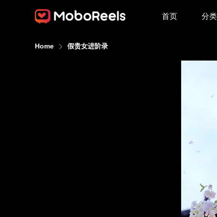
首页
分类
Home
假贵女进阶录