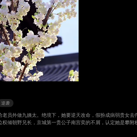
逆袭
给老员外做九姨太。绝境下，她要逆天改命，假扮成病弱贵女去
位权倾朝野兄长，京城第一贵公子南宫奕的不屑，认定她是攀附
定了环环相扣的计划攻略林墨，岂料阴差阳错中她竟与南宫奕绑定