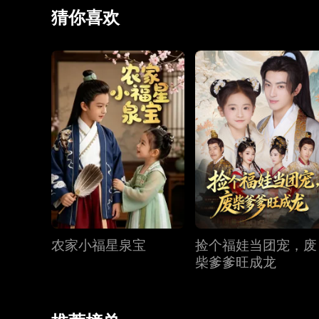
蛊”。她为逆天改命而来，他厌她入骨，却被迫感受
猜你喜欢
农家小福星泉宝
捡个福娃当团宠，废
柴爹爹旺成龙