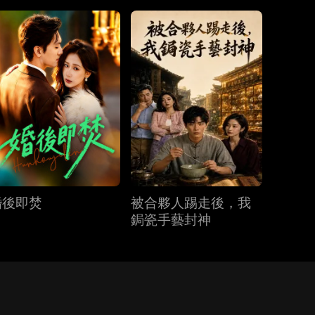
婚後即焚
被合夥人踢走後，我
鋦瓷手藝封神