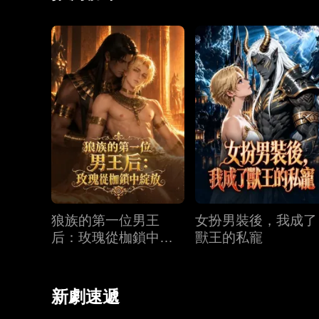
狼族的第一位男王
女扮男裝後，我成了
后：玫瑰從枷鎖中綻
獸王的私寵
放
新劇速遞