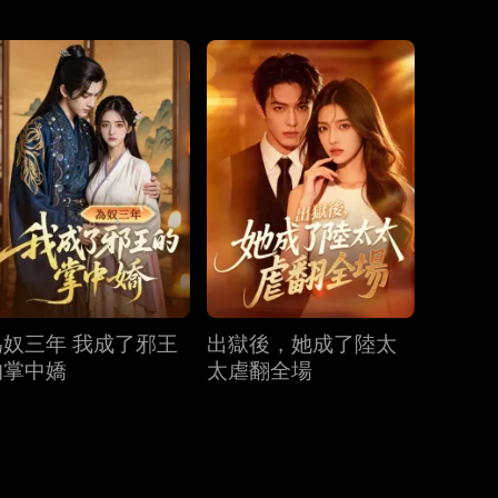
第31集
第32集
第33集
第34集
第35集
第36集
第37集
第38集
第39集
為奴三年 我成了邪王
出獄後，她成了陸太
第40集
的掌中嬌
太虐翻全場