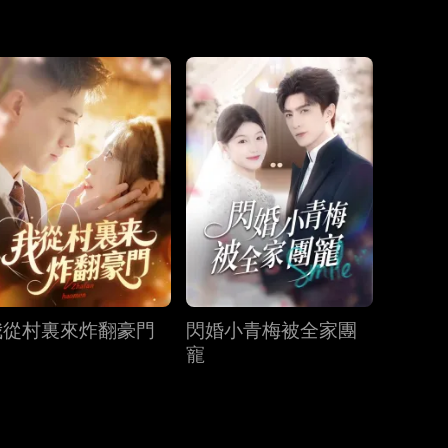
第19集
第20集
第21集
第22集
第23集
第24集
第25集
第26集
第27集
我從村裏來炸翻豪門
閃婚小青梅被全家團
第28集
第29集
第30集
寵