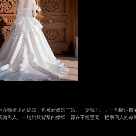
坐在輪椅上的總裁，也被新娘逃了婚。「娶我吧。」一句賭注般
落魄男人。一場始於背叛的婚姻，卻在不經意間，把兩個人的命