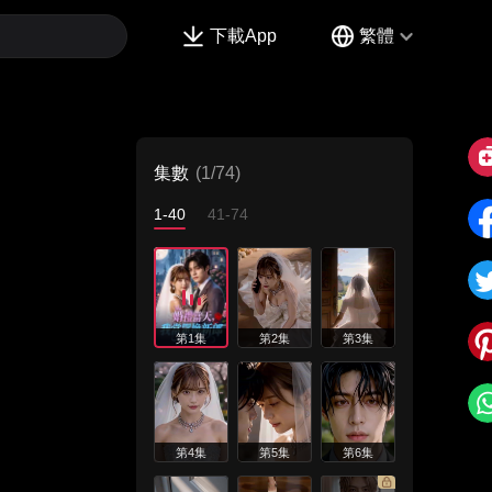
下載App
繁體
集數
(1/74)
1-40
41-74
第1集
第2集
第3集
第4集
第5集
第6集