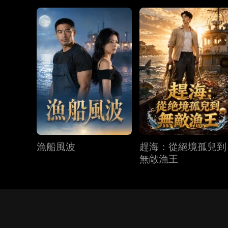
漁船風波
趕海：從絕境孤兒到
無敵漁王