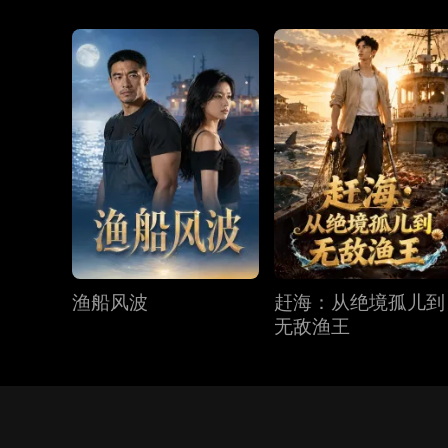
渔船风波
赶海：从绝境孤儿到
无敌渔王