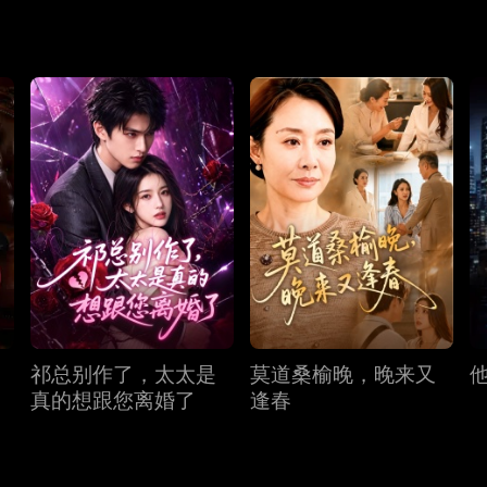
祁总别作了，太太是
莫道桑榆晚，晚来又
真的想跟您离婚了
逢春