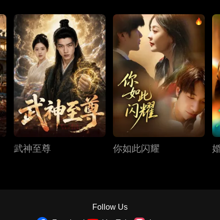
武神至尊
你如此闪耀
Follow Us