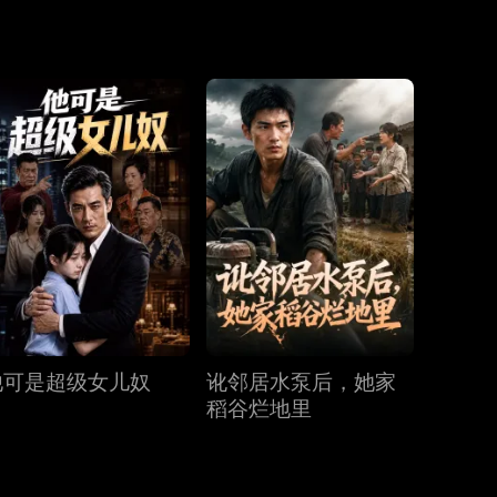
第19集
第20集
第21集
第22集
第23集
第24集
第25集
第26集
第27集
他可是超级女儿奴
讹邻居水泵后，她家
第28集
第29集
第30集
稻谷烂地里