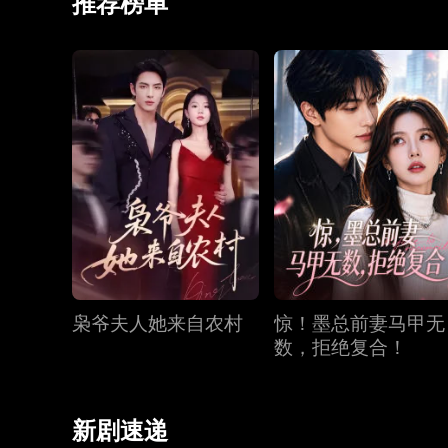
推荐榜单
枭爷夫人她来自农村
惊！墨总前妻马甲无
数，拒绝复合！
新剧速递