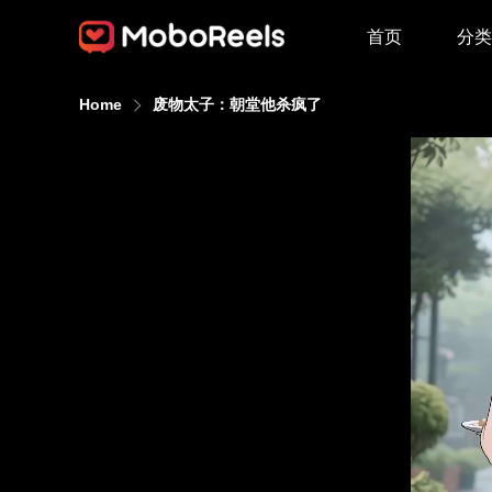
首页
分类
Home
废物太子：朝堂他杀疯了