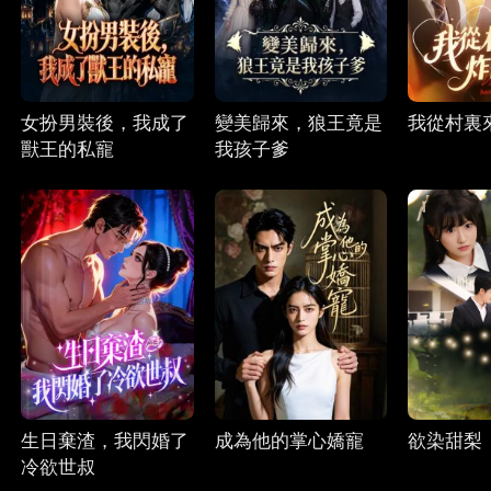
女扮男裝後，我成了
變美歸來，狼王竟是
我從村裏
獸王的私寵
我孩子爹
生日棄渣，我閃婚了
成為他的掌心嬌寵
欲染甜梨
冷欲世叔