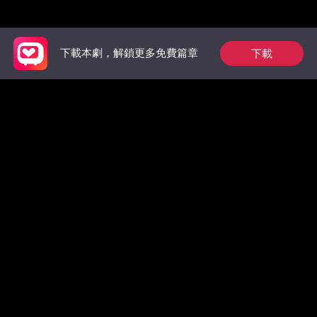
推薦榜單
下載
下載本劇，解鎖更多免費篇章
狼族的第一位男王
祁總別作了，家後是
為奴三年
后：玫瑰從枷鎖中綻
真的想跟您離婚了
王的掌中
放