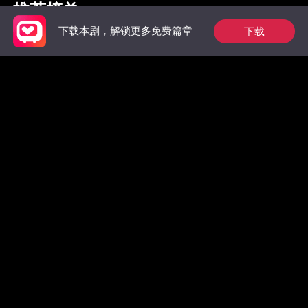
推荐榜单
下载
下载本剧，解锁更多免费篇章
枭爷夫人她来自农村
惊！墨总前妻马甲无
绝不原谅
数，拒绝复合！
嫁了