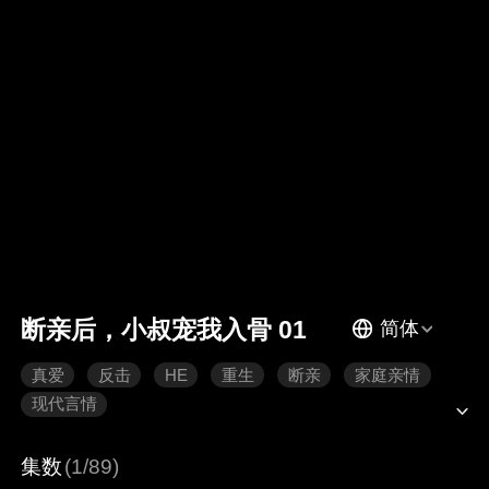
断亲后，小叔宠我入骨 01
简体
真爱
反击
HE
重生
断亲
家庭亲情
现代言情
集数
(1/89)