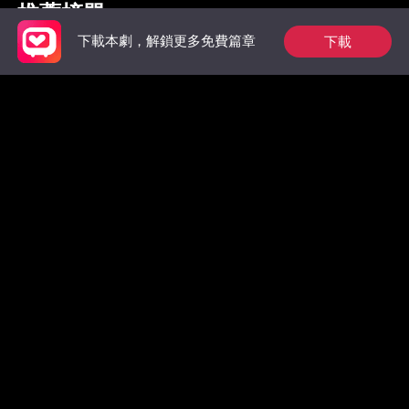
推薦榜單
下載
下載本劇，解鎖更多免費篇章
狼族的第一位男王
祁總別作了，家後是
出獄後，
后：玫瑰從枷鎖中綻
真的想跟您離婚了
太虐翻全
放