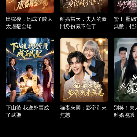
出獄後，她成了陸太
離婚當天，夫人的豪
驚！ 墨
太虐翻全場
門身份藏不住了
無數，拒
下山後 我送外賣成
猫妻來襲：影帝別來
別笑！夫
了武聖
無恙
離婚協議