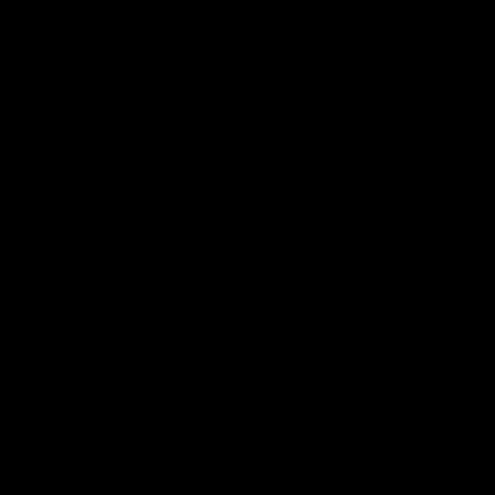
渔船风波
赶海：从绝境孤儿到无敌
渔王