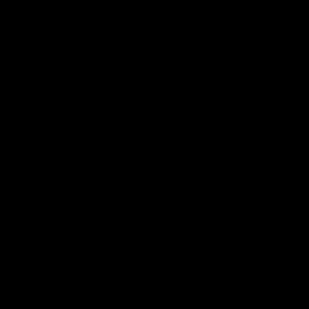
武神至尊
你如此闪耀
婚后即焚
被合伙人踢走后，我锔瓷
手艺封神