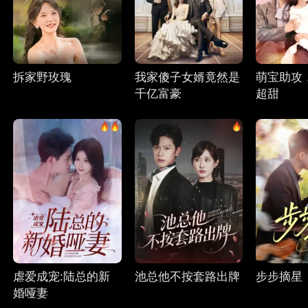
拆家野玫瑰
我家傻子女婿竟然是
萌宝助攻
千亿富豪
超甜
虐爱成宠:陆总的新
池总他不按套路出牌
步步摘星
婚哑妻