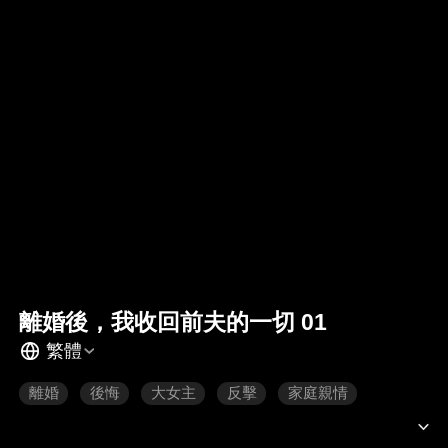
離婚後，我收回前夫的一切 01
繁體
離婚
後悔
大女主
反擊
家庭親情