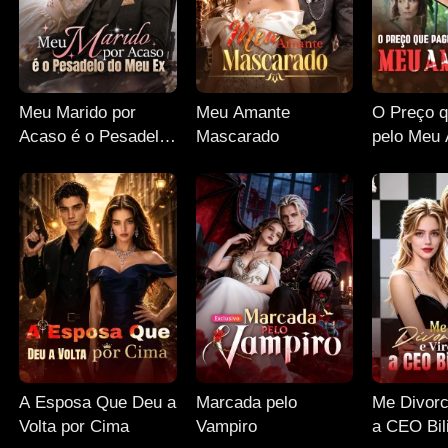
Meu Marido por
Meu Amante
O Preço q
Acaso é o Pesadelo
Mascarado
pelo Meu
do Meu Ex
A Esposa Que Deu a
Marcada pelo
Me Divorci
Volta por Cima
Vampiro
a CEO Bil