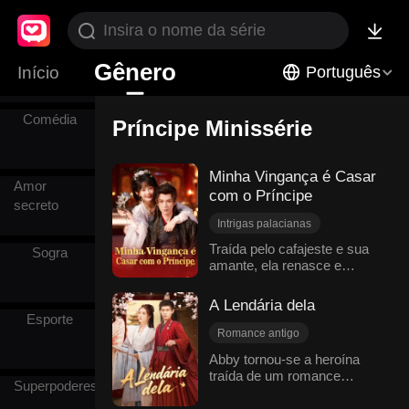
Satisfatória
Gênero
Início
Português
Comédia
Príncipe Minissérie
Minha Vingança é Casar
Amor
com o Príncipe
secreto
Intrigas palacianas
Viagem no tempo
Traída pelo cafajeste e sua
Sogra
amante, ela renasce e
Heroína inspiradora
rompe com o homem inútil,
Romance antigo
casando-se com o príncipe
A Lendária dela
Príncipe
herdeiro, que todos diziam à
Esporte
beira da morte. Mas para
Romance antigo
surpresa de todos, o homem
Viagem no tempo
Abby tornou-se a heroína
imponente e incrivelmente
traída de um romance
Príncipe
Princesa
bonito é exatamente o
Superpoderes
clássico. Quando Louis
Contra-ataque
príncipe que todos julgavam
alcançou o sucesso e