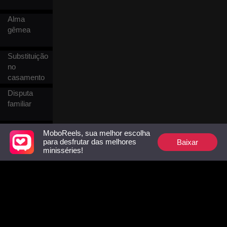
Alma
gêmea
Substituição
no
casamento
Disputa
familiar
Vida
MoboReels, sua melhor escolha
escolar
Baixar
para desfrutar das melhores
minisséries!
Medieval
Mangá
animado