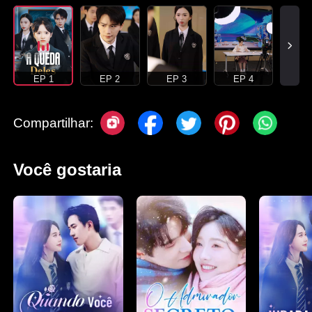
EP 1
EP 2
EP 3
EP 4
Compartilhar:
Você gostaria