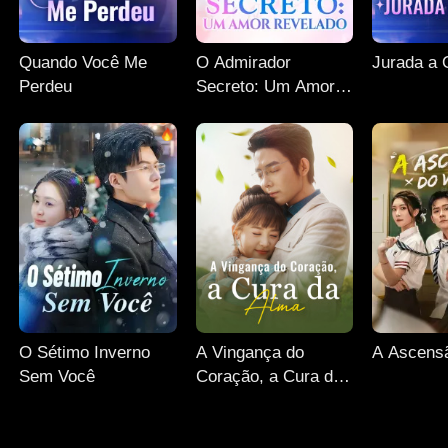
Quando Você Me
O Admirador
Jurada a 
Perdeu
Secreto: Um Amor
Revelado
O Sétimo Inverno
A Vingança do
A Ascensã
Sem Você
Coração, a Cura da
Alma