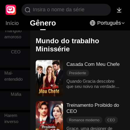
Suspense
Gênero
Início
Português
Triângulo
amoroso
Mundo do trabalho
Minissérie
CEO
Casada Com Meu Chefe
Mal-
Presidente
entendido
Doçura de amor
Quando Gracia descobre
que seu noivo na verdade
Mundo do trabalho
ama homens, seus pais
Amor proibido
Máfia
adotivos insistem que ela
Se apaixonando
mantenha o noivado.
Treinamento Proibido do
Caso de uma noite
Desesperada, ela sai para
CEO
afogar as mágoas na bebida
Amor moderno
Harem
e, acidentalmente, acaba na
Romance moderno
CEO
inverso
cama com Apolo, que, para
Secretário
sua surpresa, acaba sendo
Grace, uma designer de