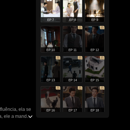
EP 7
EP 8
EP 9
EP 10
EP 11
EP 12
EP 13
EP 14
EP 15
luência, ela se
EP 16
EP 17
EP 18
a, ele a manda
 usar suas