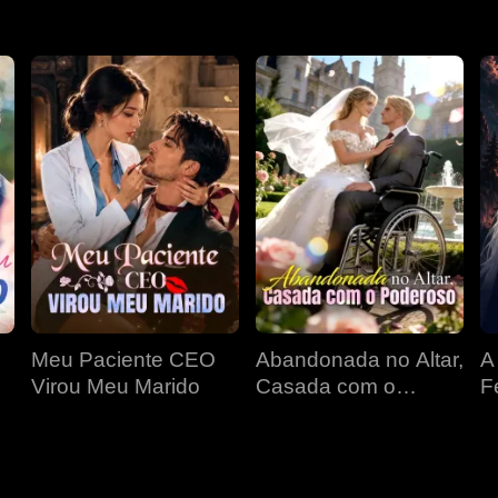
Meu Paciente CEO
Abandonada no Altar,
A
Virou Meu Marido
Casada com o
F
Poderoso
D
P