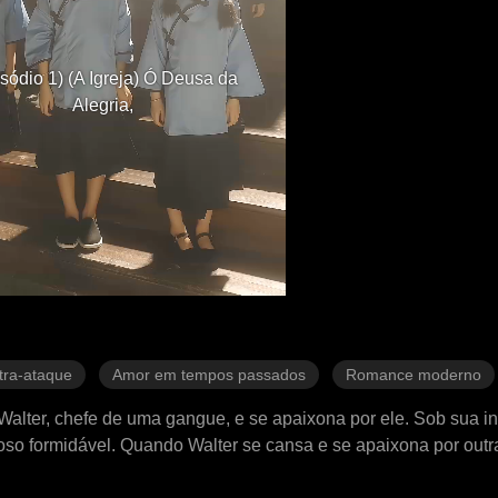
sódio 1) (A Igreja) Ó Deusa da
Alegria,
tra-ataque
Amor em tempos passados
Romance moderno
alter, chefe de uma gangue, e se apaixona por ele. Sob sua inf
oso formidável. Quando Walter se cansa e se apaixona por outr
ce na vida, Cathy jura nunca mais se entregar a ele e decide