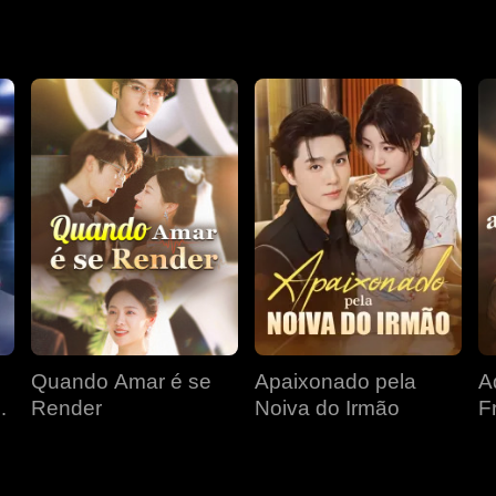
rvir ao país.
Quando Amar é se
Apaixonado pela
A
Render
Noiva do Irmão
F