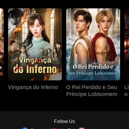
Vingança do Inferno
O Rei Perdido e Seu
L
Príncipe Lobisomem
o
P
Follow Us