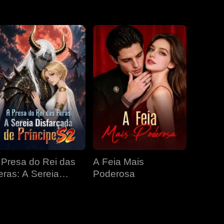
EP 31
EP 32
EP 33
EP 34
EP 35
EP 36
EP 37
EP 38
EP 39
EP 40
 Presa do Rei das
A Feia Mais
eras: A Sereia
Poderosa
isfarçada de
ríncipe