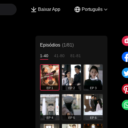
Baixar App
Português
Episódios
(1/81)
1-40
41-80
81-81
EP 1
EP 2
EP 3
EP 4
EP 5
EP 6