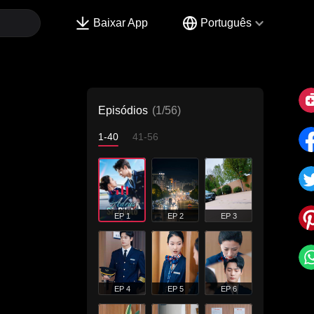
Baixar App
Português
Episódios
(1/56)
1-40
41-56
EP 1
EP 2
EP 3
EP 4
EP 5
EP 6