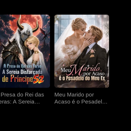
EP 31
EP 32
EP 33
EP 34
EP 35
EP 36
EP 37
EP 38
EP 39
EP 40
 Presa do Rei das
Meu Marido por
eras: A Sereia
Acaso é o Pesadelo
isfarçada de
do Meu Ex
ríncipe