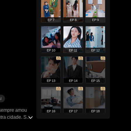
EP 7
EP 8
EP 9
EP 10
EP 11
EP 12
EP 13
EP 14
EP 15
l
e sempre amou
EP 16
EP 17
EP 18
tra cidade. Só