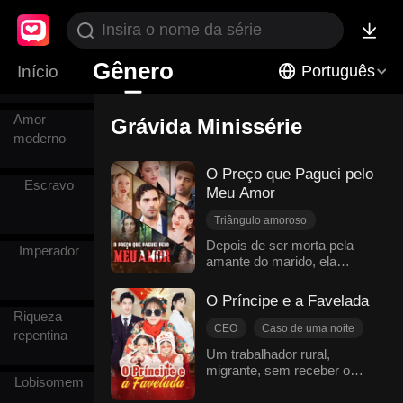
Casamento
Gênero
Início
Português
arranjado
Amor
Grávida Minissérie
moderno
O Preço que Paguei pelo
Escravo
Meu Amor
Triângulo amoroso
Grávida
Depois de ser morta pela
Imperador
amante do marido, ela
Identidade oculta
renasceu como filha de um
Contra-ataque
Vingança
homem rico e voltou
O Príncipe e a Favelada
Coração partido
deslumbrante!
Riqueza
Romance moderno
CEO
Caso de uma noite
repentina
Grávida
Mal-entendido
Um trabalhador rural,
migrante, sem receber o
Amor familiar
Lobisomem
salário, foi atacado pelo
Doçura de amor
patrão e acabou no hospital