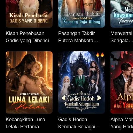
Kisah Penebusan
Pasangan Takdir
Menyerta
Gadis yang Dibenci
Putera Mahkota
Serigala
Seorang Raja Hilang
Tersembu
Kebangkitan Luna
Gadis Hodoh
Alpha Ma
Lelaki Pertama
Kembali Sebagai
Yang Hod