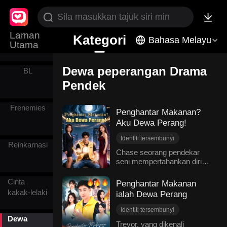
Humor
Laman
Kategori
Bahasa Melayu
Utama
Dewa peperangan Drama
BL
Pendek
Frenemies
Penghantar Makanan?
Aku Dewa Perang!
Identiti tersembunyi
Reinkarnasi
Dewa peperangan
Chase seorang pendekar
seni mempertahankan diri
Kekasih zaman kecil
terhebat, dia kehilangan
Serangan balas
kuasanya sebab kuasanya
Cinta
Penghantar Makanan
Moden romantik
dimeteraikan oleh gurunya.
kakak-lelaki
ialah Dewa Perang
Cinta moden
Satu-satunya cara untuk
mendapatkan kembali
Identiti tersembunyi
kekuatannya, iaitu
Dewa
Dewa peperangan
Trevor, yang dikenali
mengumpul penilaian 5