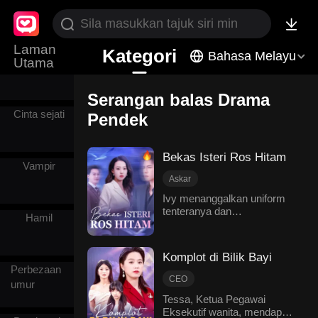
Setiausaha
Laman
Kategori
Bahasa Melayu
Utama
Putera
Serangan balas Drama
Cinta sejati
Pendek
Bekas Isteri Ros Hitam
Vampir
Askar
Watak utama wanita
Ivy menanggalkan uniform
tenteranya dan
Identiti tersembunyi
Hamil
menyesuaikan diri dengan
Kebangkitan dan pembalikan
rutin sebagai suri rumah, dia
Serangan balas
tekun membantu
Komplot di Bilik Bayi
Keluarga
menguruskan syarikat
Perbezaan
suaminya. Namun, yang dia
Moden romantik
CEO
umur
terima hanyalah kata-kata
Watak utama wanita
Tessa, Ketua Pegawai
sinis daripadanya dan
Eksekutif wanita, mendapati
Serangan balas
Penipu
ejekan daripada rakan-