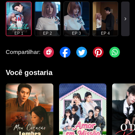
EP 1
EP 2
EP 3
EP 4
Compartilhar:
Você gostaria