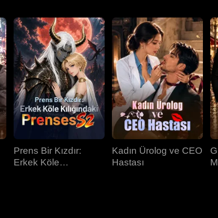
Prens Bir Kızdır:
Kadın Ürolog ve CEO
G
Erkek Köle
Hastası
M
Kılığındaki Prenses
İ