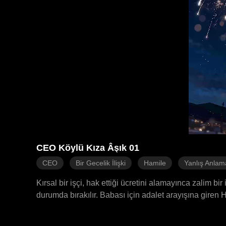
CEO Köylü Kıza Âşık 01
CEO
Bir Gecelik İlişki
Hamile
Yanlış Anlam
Kırsal bir işçi, hak ettiği ücretini alamayınca zalim bi
durumda bırakılır. Babası için adalet arayışına giren
CEO Emre ile tutkulu bir gecede bulur. Çıkarcı olarak
öğrendiğinde ve hastane faturalarını ödeyemediği için 