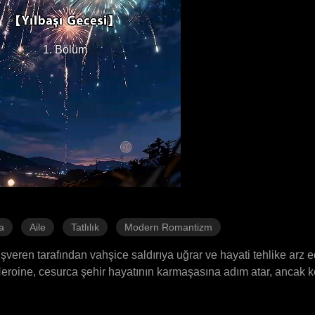
1. Bölüm
a
Aile
Tatlılık
Modern Romantizm
r işveren tarafından vahşice saldırıya uğrar ve hayati tehlike arz 
 Heroine, cesurca şehir hayatının karmaşasına adım atar, ancak k
 yanlış anlaşılan ilişkileri, skandal bir hikayeye dönüşür. Hero 
tahliye edilme tehlikesiyle karşı karşıya kaldığında, babasıyla b