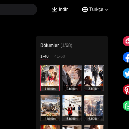
İndir
Türkçe
Bölümler
(1/68)
1-40
41-68
1.bölüm
2.bölüm
3.bölüm
4.bölüm
5.bölüm
6.bölüm