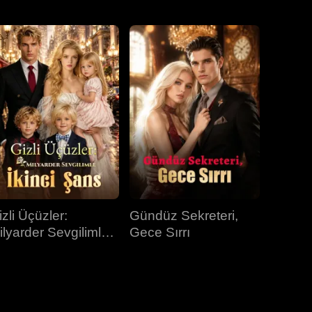
31.bölüm
32.bölüm
33.bölüm
34.bölüm
35.bölüm
36.bölüm
37.bölüm
38.bölüm
39.bölüm
izli Üçüzler:
Gündüz Sekreteri,
40.bölüm
ilyarder Sevgilimle
Gece Sırrı
kinci Şans