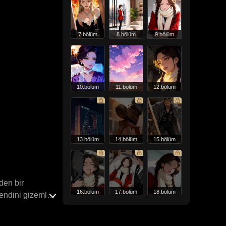
7.bölüm
8.bölüm
9.bölüm
10.bölüm
11.bölüm
12.bölüm
13.bölüm
14.bölüm
15.bölüm
eden bir
16.bölüm
17.bölüm
18.bölüm
endini gizemli
hamile olduğunu
irlikte