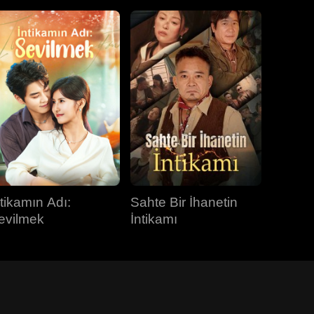
ntikamın Adı:
Sahte Bir İhanetin
evilmek
İntikamı