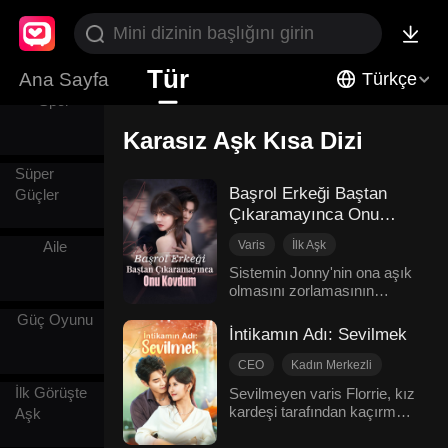
Kayınvalide
Tür
Ana Sayfa
Türkçe
Spor
Karasız Aşk Kısa Dizi
Süper
Başrol Erkeği Baştan
Güçler
Çıkaramayınca Onu
Kovdum
Varis
İlk Aşk
Aile
Pişmanlık
Karasız Aşk
Sistemin Jonny'nin ona aşık
olmasını zorlamasının
Macera
ardından Olivia, onun hâlâ
Modern Romantizm
Güç Oyunu
bir başkasını tercih ettiği üç
İntikamın Adı: Sevilmek
yıllık bir evliliğe katlandı.
Kalbi kırık bir şekilde ondan
CEO
Kadın Merkezli
boşandı, zengin ailesine
Yabancılaşma
İlk Görüşte
Sevilmeyen varis Florrie, kız
döndü ve hem onu hem de
kardeşi tarafından kaçırma
Karasız Aşk
Aşk
sevgilisini alenen aşağıladı.
suçuyla tuzağa düşürüldü ve
Modern Romantizm
Ardından, çocukluktan beri
hapse gönderildi. Babası onu