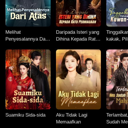
Melihat
Daripada Isteri yang
Tinggalka
Penyesalannya Dari
Dihina Kepada Ratu
kakak, Pi
Atas
Perniagaan
Kawan-k
Suamiku Sida-sida
Aku Tidak Lagi
Terlambat
Memaafkan
Sudah Me