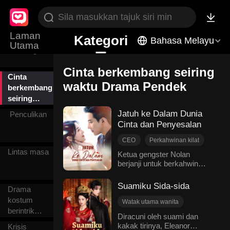
Fantasi
dengan
cinta
Laman
Kategori
Cinta
Bahasa Melayu
Utama
terlarang
Cinta berkembang seiring
Cinta
waktu Drama Pendek
berkembang
seiring
waktu
Jatuh ke Dalam Dunia
Penculikan
Cinta dan Penyesalan
CEO
Perkahwinan kilat
Lintas masa
Cinta berkembang seiring waktu
Ketua gengster Nolan
berjanji untuk berkahwin
Sengsara Cinta
dengan wanita yang
Cinta penuh derita
menyelamatkannya, tetapi
Suamiku Sida-sida
Moden romantik
Drama
satu nujum meramalkan dia
kostum
akan hilang seorang isteri
Watak utama wanita
dan anak. Untuk melawan
berintrik
Reinkarnasi
Diracuni oleh suami dan
takdir ditentu, Nolan
politik
kakak tirinya, Eleanor
Pertempuran istana
Krisis
berkahwin dengan Allison,