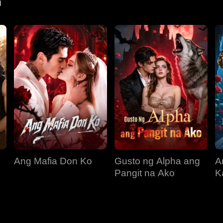
n
Ang Mafia Don Ko
Gusto ng Alpha ang
A
Pangit na Ako
K
s
I
A