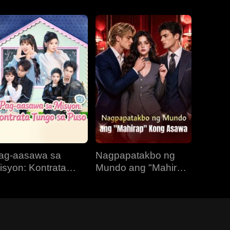
ag-aasawa sa
Nagpapatakbo ng
isyon: Kontrata
Mundo ang "Mahirap"
ungo sa Puso
Kong Asawa