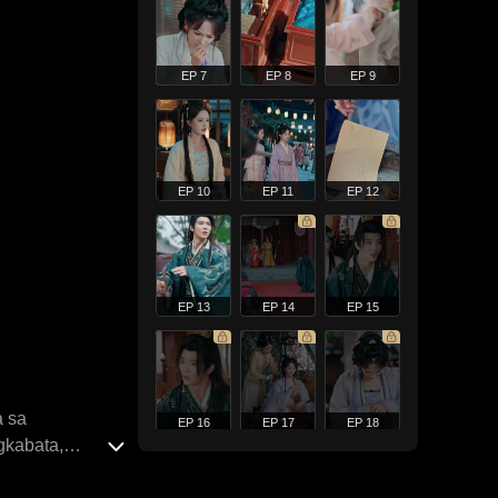
EP 7
EP 8
EP 9
EP 10
EP 11
EP 12
EP 13
EP 14
EP 15
a sa
EP 16
EP 17
EP 18
gkabata,
gkol sa kanya,