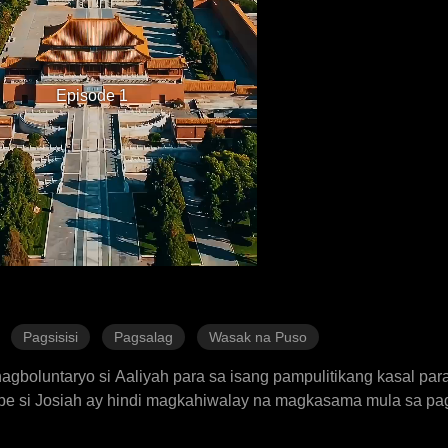
Episode 1
Pagsisisi
Pagsalag
Wasak na Puso
boluntaryo si Aaliyah para sa isang pampulitikang kasal par
ipe si Josiah ay hindi magkahiwalay na magkasama mula sa pa
iah na pakasalan si Kinsley, sa kabila ng mga usap-usapan tun