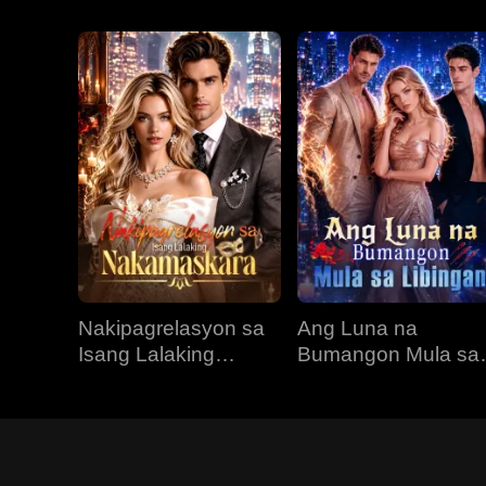
Nakipagrelasyon sa
Ang Luna na
Isang Lalaking
Bumangon Mula sa
Nakamaskara
Libingan