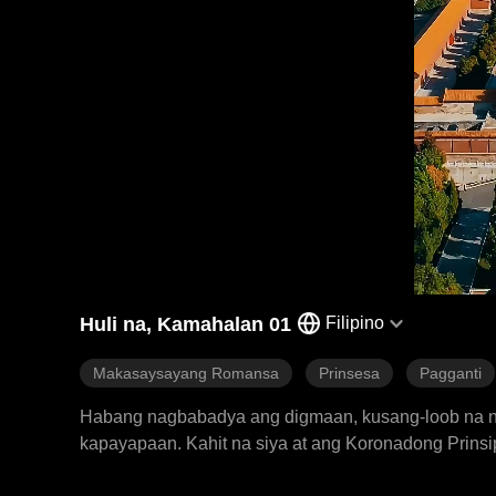
Huli na, Kamahalan 01
Filipino
Makasaysayang Romansa
Prinsesa
Pagganti
Habang nagbabadya ang digmaan, kusang-loob na nag
kapayapaan. Kahit na siya at ang Koronadong Prins
nagpasya siyang iwan si Josiah. Ang desisyon ni Jos