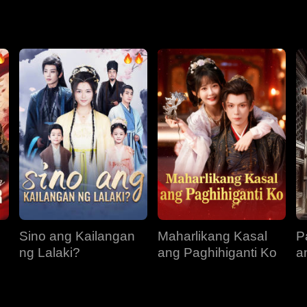
ya ng emperador ang titulo bilang prinsesa at itinakda ang kany
iwalang hindi siya kailanman aalis, ay walang alam tungkol dit
Sino ang Kailangan
Maharlikang Kasal
P
ng Lalaki?
ang Paghihiganti Ko
a
M