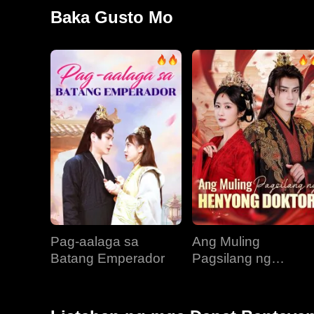
ay labis na ikinadismaya ni Aaliyah. Iginawad sa kan
Baka Gusto Mo
loob ng pitong araw. Gayunpaman, si Josiah, na nanin
Pag-aalaga sa
Ang Muling
Batang Emperador
Pagsilang ng
Henyong Doktor