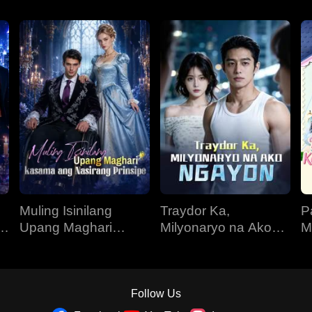
Muling Isinilang
Traydor Ka,
P
Upang Maghari
Milyonaryo na Ako
M
Kasama ang
Ngayon
T
Nasirang Prinsipe
Follow Us