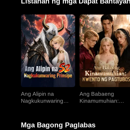
Listahan ng mga Dapat Bantaya
Ang Alipin na
Ang Babaeng
Nagkukunwaring
Kinamumuhian:
Prinsipe
Kwento ng Pagtubo
Mga Bagong Paglabas