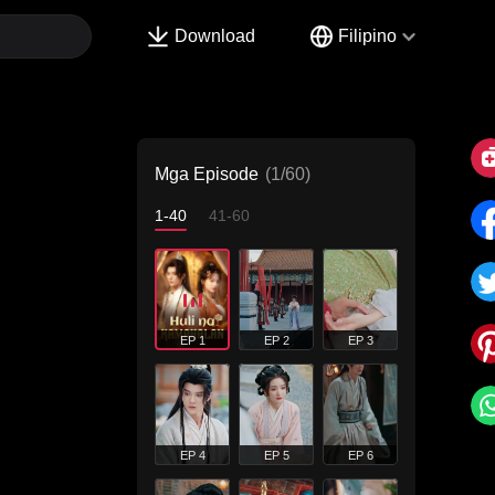
Download
Filipino
Mga Episode
(1/60)
1-40
41-60
EP 1
EP 2
EP 3
EP 4
EP 5
EP 6