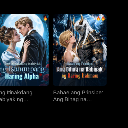
EP 31
EP 32
EP 33
EP 34
EP 35
EP 36
EP 37
EP 38
EP 39
EP 40
ng Itinakdang
Babae ang Prinsipe:
abiyak ng
Ang Bihag na
sinumpang Haring
Kabiyak ng Haring
lpha
Halimaw