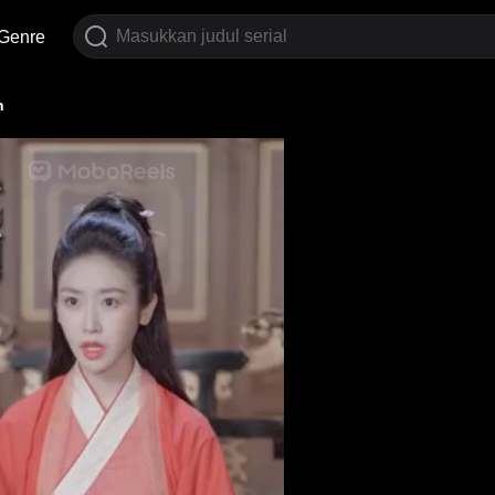
Genre
n