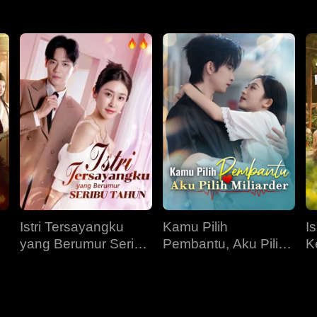
Istri Tersayangku
Kamu Pilih
I
yang Berumur Seribu
Pembantu, Aku Pilih
K
Tahun
Miliarder