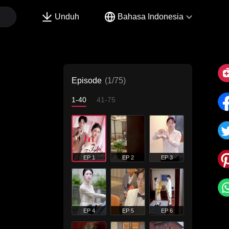
Unduh
Bahasa Indonesia
Episode
(1/75)
1-40
41-75
EP 1
EP 2
EP 3
EP 4
EP 5
EP 6