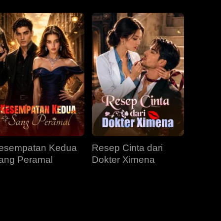
EP 31
EP 32
EP 33
EP 34
EP 35
EP 36
EP 37
EP 38
EP 39
esempatan Kedua
Resep Cinta dari
EP 40
ang Peramal
Dokter Ximena