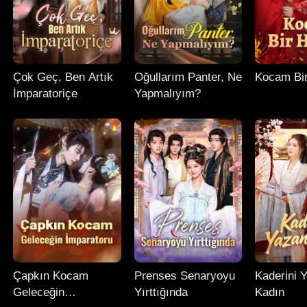
Çok Geç, Ben Artık
Oğullarım Panter, Ne
Kocam Bi
İmparatoriçe
Yapmalıyım?
Çapkın Kocam
Prenses Senaryoyu
Kaderini 
Geleceğin
Yırttığında
Kadın