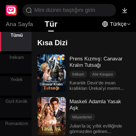
Tür
Ana Sayfa
Türkçe
Tümü
Kısa Dizi
İntikam
Prens Kızmış: Canavar
Kralın Tutsağı
İntikam
Aile Kavgası
Yedek
Sözleşmeli Evlilik
Karanlık Devir'de insan
krallıkları Urekai'yi memnun
Karşı Saldırı
etmek için kadınları haraç
Batı Fantazisi
olarak sunmak zorundaydı.
Maskeli Adamla Yasak
Gizli Kimlik
Prenses Emeriel, hayatta
Aşk
kalabilmek için
çocukluğundan beri kendini
Milyarderler
bir prens gibi göstermişti.
Romantizm
Kadın Merkezli
Julian'la üç yıllık evliliğinde
Ancak kız kardeşini
görmezden gelinen
Bir Gecelik İlişki
kurtarmak için Urekai'ye