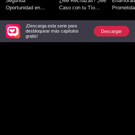
Segunda
¿Me Rechazas? ¡Me
Enamorad
Oportunidad en
Caso con tu Tío
Prometida
Nuestro Amor
Millonario!
Hermano
¡Descarga esta serie para
Descargar
desbloquear más capítulos
Recomendaciones
gratis!
Regresé Más
La Pesadilla de Mi
Ecos de 
Ardiente con los
Ex
ignorado
Gemelos del Señor