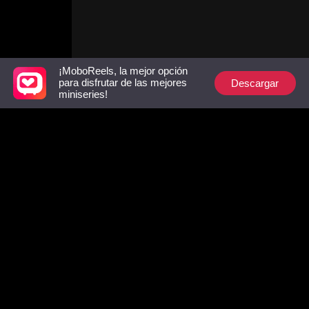
planeando su boda. Su
reencuentro reaviva la
compleja mezcla de amor y
resentimiento que los une.
¡MoboReels, la mejor opción
Descargar
para disfrutar de las mejores
miniseries!
Follow Us
Facebook
YouTube
Instagram
Términos de Uso
|
Política de Privacidad
|
Contáctenos
© 2018-now CHANGDU (HK) TECHNOLOGY LIMITED