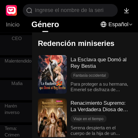
Triángulo
amoroso
Género
Inicio
Español
CEO
Redención miniseries
La Esclava que Domó al
Malentendido
Rey Bestia
Fantasía occidental
Cambio de destino
Mafia
Para proteger a su hermana,
Emeriel se disfraza de
Mujer disfrazada de hombre
sirviente cuando ambas son
Esclavo/a
Redención
vendidas como esclavas al
Renacimiento Supremo:
Harén
reino de las bestias Urai.
La Verdadera Diosa del
Emeriel no es humana, sino
inverso
Amor
una rara sirena, la única
Viaje en el tiempo
capaz de calmar el estado
Dulzura de amor
Serena despierta en el
Tema:
salvaje del rey bestia
cuerpo de la hija de un
Redención
Daemonikai, y ambos se
Crimen