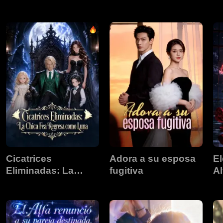
a 
Cicatrices
Adora a su esposa
El
Eliminadas: La
fugitiva
Al
Chica Fea Regresa
como Luna