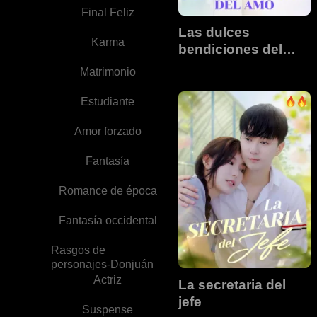
Final Feliz
Las dulces
Karma
bendiciones del
amor
Matrimonio
Estudiante
Amor forzado
Fantasía
Romance de época
Fantasía occidental
Rasgos de
personajes-Donjuán
Actriz
La secretaria del
jefe
Suspense