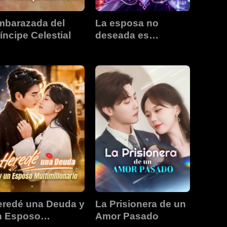
mbarazada del
La esposa no
íncipe Celestial
deseada es
multimillonaria
eredé una Deuda y
La Prisionera de un
n Esposo
Amor Pasado