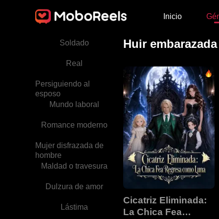
Traición
Inicio
Gé
Médico
Huir embarazada 
Soldado
Real
Persiguiendo al
esposo
Mundo laboral
Romance moderno
Mujer disfrazada de
hombre
Maldad o travesura
Dulzura de amor
Cicatriz Eliminada:
Lástima
La Chica Fea