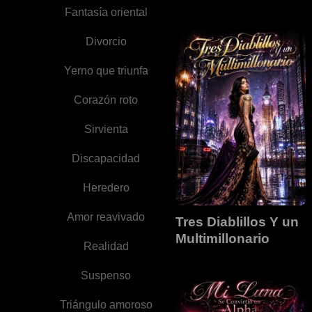
Regresa Como
Fantasía oriental
Luna
Divorcio
Yerno que triunfa
Corazón roto
Sirvienta
Discapacidad
Heredero
Amor reavivado
Tres Diablillos Y un
Multimillonario
Realidad
Suspenso
Triángulo amoroso