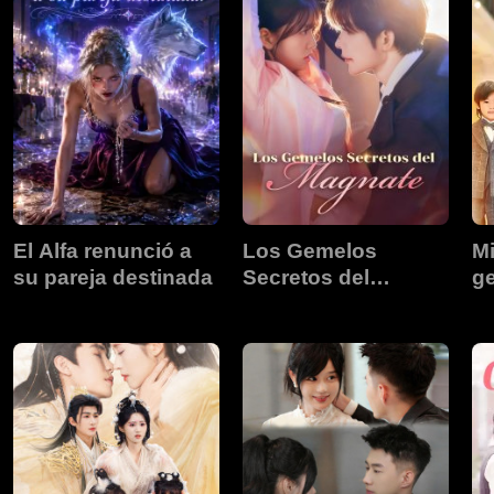
El Alfa renunció a
Los Gemelos
M
su pareja destinada
Secretos del
g
Magnate