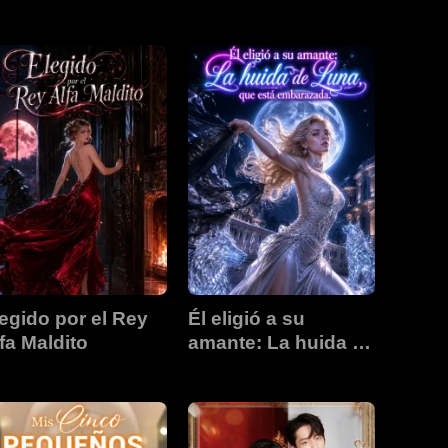
mi ex esposa
egido por el Rey
Él eligió a su
fa Maldito
amante: La huida de
Luna, que está
embarazada