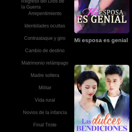
Regreso del Dios de
la Guerra
Arrepentimiento
Identidades ocultas
Contraataque y giro
Mi esposa es genial
Cambio de destino
Matrimonio relámpago
Madre soltera
Militar
Vida rural
Novios de la infancia
Final Triste