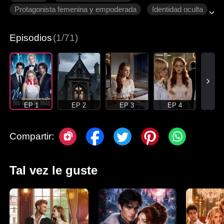
Protagonista femenina y empoderada
Identidad oculta
Cambio de destino
Episodios
(1/71)
EP 1
EP 2
EP 3
EP 4
Compartir:
Tal vez le guste