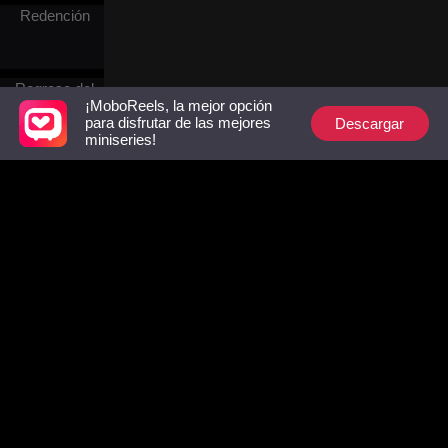
exponiendo las mentiras de
Redención
los Reed. Mientras atrae la
atención del magnate
Wesley Spencer, busca a su
misterioso mentor.
Regreso del
¡MoboReels, la mejor opción
Dios de la
Descargar
para disfrutar de las mejores
Guerra
miniseries!
Arrepentimiento
Identidades
ocultas
Follow Us
Contraataque
y giro
Facebook
YouTube
Instagram
Términos de Uso
|
Política de Privacidad
|
Contáctenos
© 2018-now CHANGDU (HK) TECHNOLOGY LIMITED
Cambio de
destino