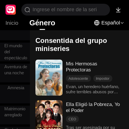
Diferencia
de edad
Género
Inicio
Español
Asesino
Consentida del grupo
El mundo
miniseries
del
espectáculo
Mis Hermosas
Aventura de
Protectoras
una noche
Adolescente
Impostor
Consentida del grupo
Evan, un heredero huérfano,
Amnesia
sufre terribles abusos por
Contraataque
parte de su familia adoptiva.
Entusiasmo
Su suerte cambia cuando
Ella Eligió la Pobreza, Yo
Relaciones familiares
sus cuatro hermosas y
Matrimonio
el Poder
Romance moderno
todopoderosas tías lo
arreglado
encuentran. Llenándolo de
CEO
amor y protección, juntas
Protagonista femenina y empoderada
Tras ser asesinada por su
orquestan una venganza