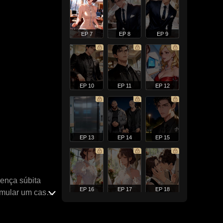
EP 7
EP 8
EP 9
EP 10
EP 11
EP 12
EP 13
EP 14
EP 15
oença súbita
EP 16
EP 17
EP 18
imular um caso.
te. Um ano
. Em meio a um