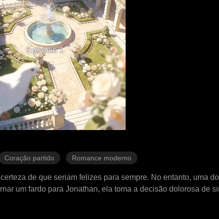
Episódio 1
Coração partido
Romance moderno
certeza de que seriam felizes para sempre. No entanto, uma d
ornar um fardo para Jonathan, ela toma a decisão dolorosa de s
amília poderosa e que ele passaria a desprezá-la completamen
va noiva, Ashley, partindo o coração de Lillian vez após vez