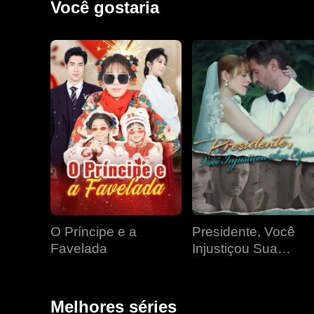
Você gostaria
turbilhão de emoções, Jonathan descobre a verdade:
reacender a chama do amor entre eles? Conseguirão 
O Príncipe e a
Presidente, Você
Favelada
Injustiçou Sua
Esposa
Melhores séries