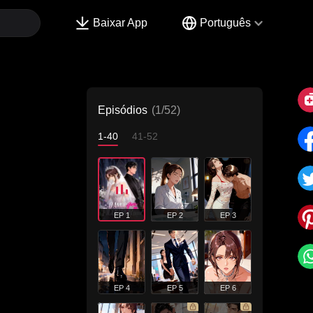
Baixar App
Português
Episódios
(1/52)
1-40
41-52
EP 1
EP 2
EP 3
EP 4
EP 5
EP 6