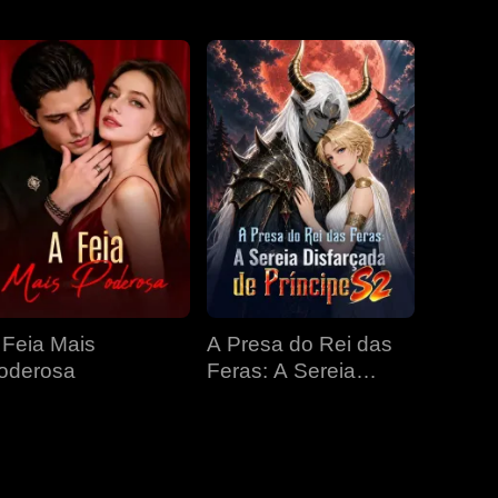
EP 31
EP 32
EP 33
EP 34
EP 35
EP 36
EP 37
EP 38
EP 39
 Feia Mais
A Presa do Rei das
EP 40
oderosa
Feras: A Sereia
Disfarçada de
Príncipe