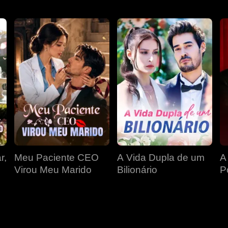
r,
Meu Paciente CEO
A Vida Dupla de um
A
Virou Meu Marido
Bilionário
P