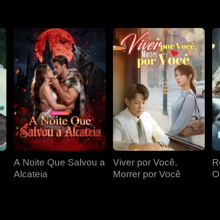
 Lillian tinha uma doença terminal na época do rompimento. Se
encontrar o caminho de volta um para o outro?
A Noite Que Salvou a
Viver por Você,
R
Alcateia
Morrer por Você
O