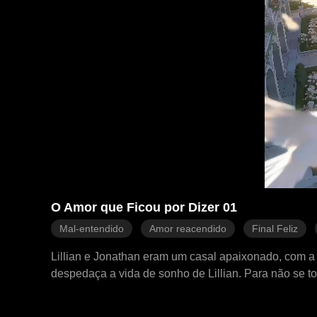
O Amor que Ficou por Dizer 01
Mal-entendido
Amor reacendido
Final Feliz
Lillian e Jonathan eram um casal apaixonado, com a 
despedaça a vida de sonho de Lillian. Para não se t
Mal sabia ela que Jonathan era o herdeiro de uma f
depois, Jonathan retorna como CEO ao lado de sua no