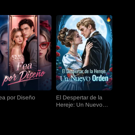
EP 31
EP 32
EP 33
EP 34
EP 35
EP 36
EP 37
EP 38
EP 39
EP 40
ea por Diseño
El Despertar de la
Hereje: Un Nuevo
Orden