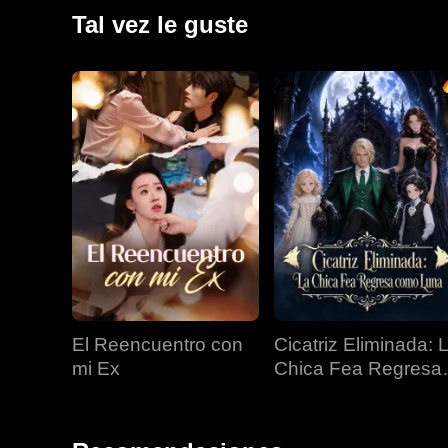
oportunidad (y un nuevo embarazo) para salvar a su h
Tal vez le guste
El Reencuentro con
Cicatriz Eliminada: 
mi Ex
Chica Fea Regresa
Como Luna