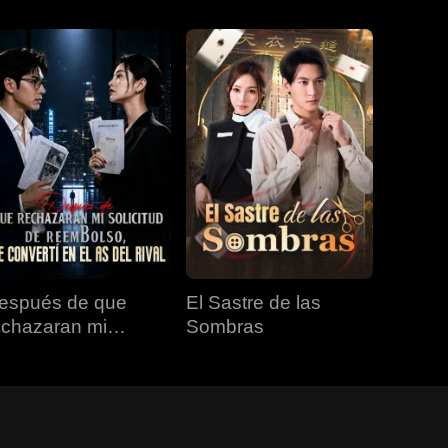
espués de que
El Sastre de las
echazaran mi
Sombras
olicitud de
eembolso, me
onvertí en el as del
val