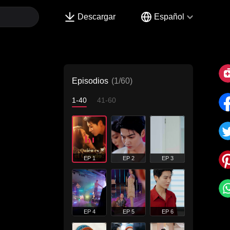
Descargar
Español
Episodios
(1/60)
1-40
41-60
EP 1
EP 2
EP 3
EP 4
EP 5
EP 6