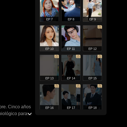
EP 7
EP 8
EP 9
EP 10
EP 11
EP 12
EP 13
EP 14
EP 15
mpre. Cinco años
EP 16
EP 17
EP 18
iológico para
las una