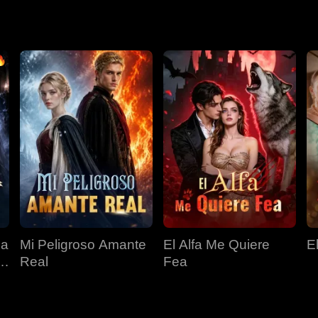
ija.
La
Mi Peligroso Amante
El Alfa Me Quiere
E
Real
Fea