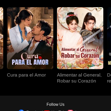
Cura para el Amor
Alimentar al General,
D
Robar su Corazón
r
s
r
c
ri
Follow Us