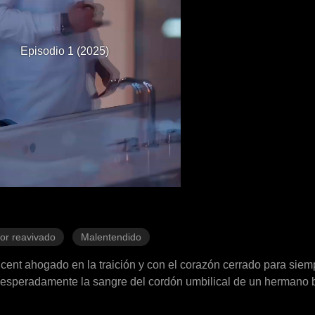
Episodio 1 (2025)
or reavivado
Malentendido
ncent ahogado en la traición y con el corazón cerrado para sie
sesperadamente la sangre del cordón umbilical de un hermano b
esa ante el frío Vincent como una suplicante, rogándole de rodil