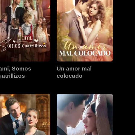
ami, Somos
Un amor mal
atrillizos
colocado