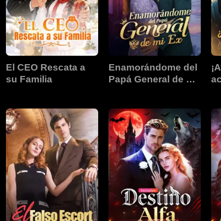
El CEO Rescata a
Enamorándome del
¡A
su Familia
Papá General de mi
ac
Ex