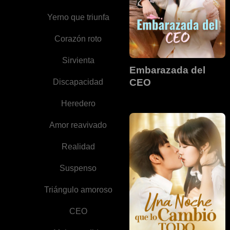
Yerno que triunfa
Corazón roto
Sirvienta
Embarazada del
CEO
Discapacidad
Heredero
Amor reavivado
Realidad
Suspenso
Triángulo amoroso
CEO