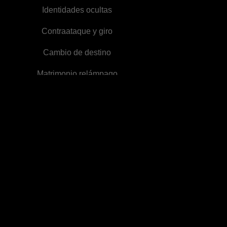
Secreto de mi
Identidades ocultas
Familia
Contraataque y giro
Cambio de destino
Matrimonio relámpago
Madre soltera
Militar
Vida rural
Novios de la infancia
Final Triste
Final Feliz
Matrimonio