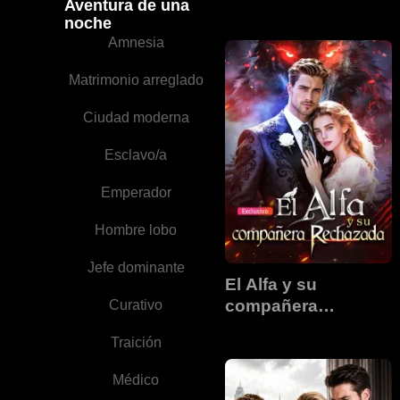
Aventura de una
noche
Amnesia
Matrimonio arreglado
Ciudad moderna
Esclavo/a
Emperador
Hombre lobo
Jefe dominante
El Alfa y su
compañera
Curativo
rechazada
Traición
Médico