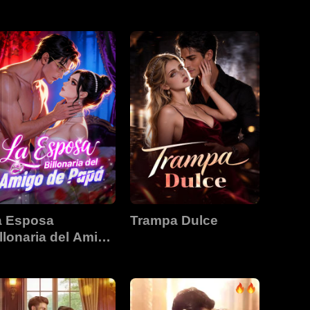
ugar Dady
a Esposa
Trampa Dulce
llonaria del Amigo
e Papá