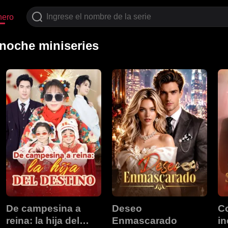
nero
noche miniseries
De campesina a
Deseo
C
reina: la hija del
Enmascarado
i