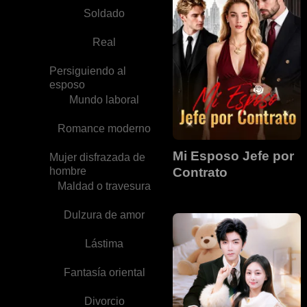
Soldado
Real
Persiguiendo al
esposo
Mundo laboral
Romance moderno
Mi Esposo Jefe por
Mujer disfrazada de
hombre
Contrato
Maldad o travesura
Dulzura de amor
Lástima
Fantasía oriental
Divorcio