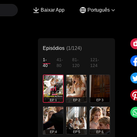
Baixar App
Português
Episódios
(1/124)
1-
41-
81-
121-
40
80
120
124
EP 1
EP 2
EP 3
EP 4
EP 5
EP 6