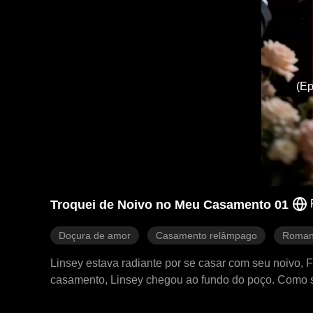
(Ep
Troquei de Noivo no Meu Casamento 01
Doçura de amor
Casamento relâmpago
Roman
Linsey estava radiante por se casar com seu noivo, F
casamento, Linsey chegou ao fundo do poço. Como se 
chorou. Ela deu meia-volta, saiu da igreja e casou-se