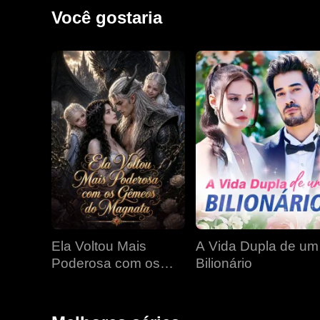
era ninguém menos que o homem mais poderoso da c
Você gostaria
Ela Voltou Mais
A Vida Dupla de um
Poderosa com os
Bilionário
Gêmeos do Magnata