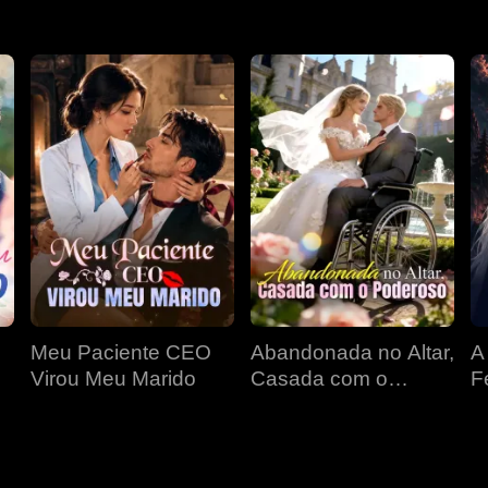
Meu Paciente CEO
Abandonada no Altar,
A
Virou Meu Marido
Casada com o
F
Poderoso
D
P