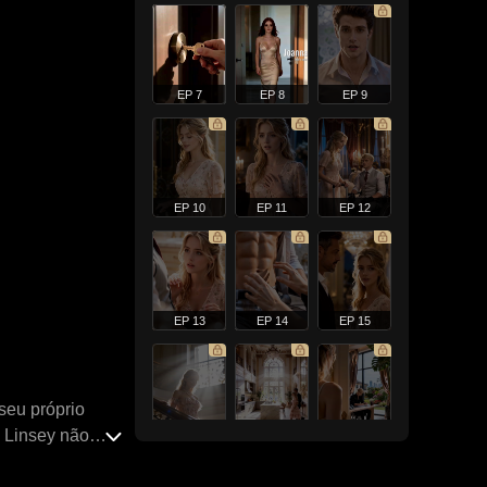
EP 7
EP 8
EP 9
EP 10
EP 11
EP 12
EP 13
EP 14
EP 15
seu próprio
s Linsey não
EP 16
EP 17
EP 18
 destino, ele