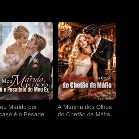
EP 19
EP 20
EP 21
EP 22
EP 23
EP 24
EP 25
EP 26
EP 27
eu Marido por
A Menina dos Olhos
caso é o Pesadelo
do Chefão da Máfia
EP 28
EP 29
EP 30
o Meu Ex