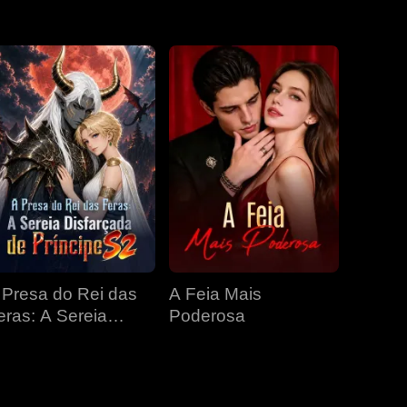
EP 31
EP 32
EP 33
EP 34
EP 35
EP 36
EP 37
EP 38
EP 39
 Presa do Rei das
A Feia Mais
EP 40
eras: A Sereia
Poderosa
isfarçada de
ríncipe