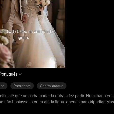
isódio 1) Estou na entrada da
igreja,
Português
ce
Presidente
Contra-ataque
elix, até que uma chamada da outra o fez partir. Humilhada em 
não bastasse, a outra ainda ligou, apenas para tripudiar. Ma
 com o primeiro homem que viu pela frente. E, por uma ironia do