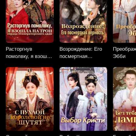
Расторгнув
Возрождение: Его
Преобра
помолвку, я взошла
посмертная
Эбби
на трон сердца
верность
Императорского
дяди