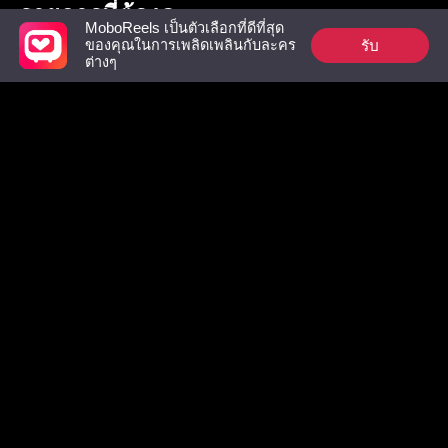
รายการที่ต้องดู
MoboReels เป็นตัวเลือกที่ดีที่สุด
รับ
ของคุณในการเพลิดเพลินกับละคร
ต่างๆ
อดีตสามีผู้เย็นชา
คู่แท้ของราชาอสูร
เลขานุการ
อีโอ