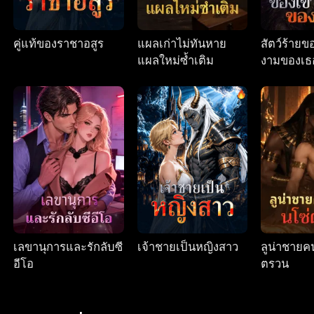
คู่แท้ของราชาอสูร
แผลเก่าไม่ทันหาย
สัตว์ร้าย
แผลใหม่ซ้ำเติม
งามของเธ
เลขานุการและรักลับซี
เจ้าชายเป็นหญิงสาว
ลูน่าชายค
อีโอ
ตรวน