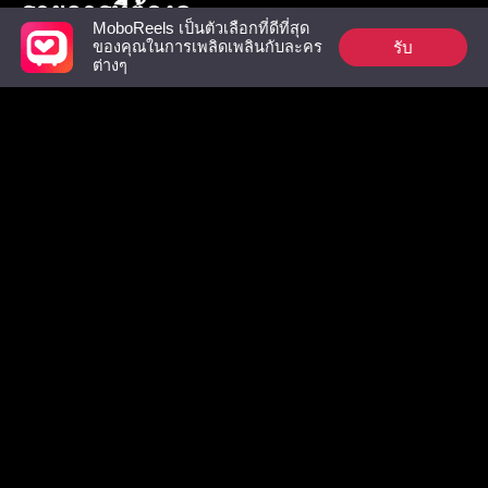
รายการที่ต้องดู
MoboReels เป็นตัวเลือกที่ดีที่สุด
รับ
ของคุณในการเพลิดเพลินกับละคร
ต่างๆ
อดีตสามีผู้เย็นชา
ครึ่งชีวิตที่พลัดพราก
เลขานุการ
อีโอ